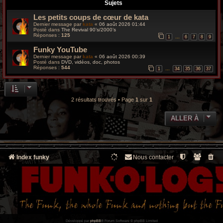
r
Sujets
Les petits coups de cœur de kata
c
Dernier message par
kata
«
06 août 2026 01:44
Posté dans
The Revival 90’s/2000’s
h
Réponses :
125
1
6
7
8
9
…
Funky YouTube
e
Dernier message par
kata
«
06 août 2026 00:39
Posté dans
DVD, vidéos, doc, photos
g
Réponses :
544
1
34
35
36
37
…
r
o
2 résultats trouvés • Page
1
sur
1
o
ALLER À
v
y
Index funky
Nous contacter
Développé par
phpBB
® Forum Software © phpBB Limited