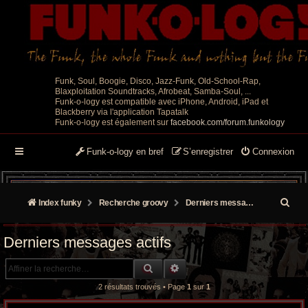
Funk, Soul, Boogie, Disco, Jazz-Funk, Old-School-Rap,
Blaxploitation Soundtracks, Afrobeat, Samba-Soul, ...
Funk-o-logy est compatible avec iPhone, Android, iPad et
Blackberry via l'application Tapatalk
Funk-o-logy est également sur
facebook.com/forum.funkology
Funk-o-logy en bref
S’enregistrer
Connexion
R
Index funky
Recherche groovy
Derniers messages actifs
e
Derniers messages actifs
c
RECHERCHE GROOVY
RECHERCHE AVANCÉE
h
2 résultats trouvés • Page
1
sur
1
e