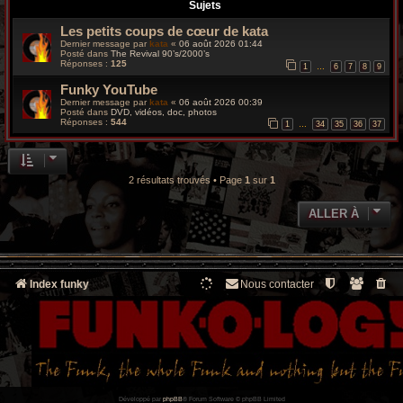
r
Sujets
Les petits coups de cœur de kata
c
Dernier message par
kata
«
06 août 2026 01:44
Posté dans
The Revival 90’s/2000’s
h
Réponses :
125
1
6
7
8
9
…
Funky YouTube
e
Dernier message par
kata
«
06 août 2026 00:39
Posté dans
DVD, vidéos, doc, photos
g
Réponses :
544
1
34
35
36
37
…
r
o
2 résultats trouvés • Page
1
sur
1
o
ALLER À
v
y
Index funky
Nous contacter
Développé par
phpBB
® Forum Software © phpBB Limited