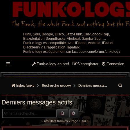
Funk, Soul, Boogie, Disco, Jazz-Funk, Old-School-Rap,
Blaxploitation Soundtracks, Afrobeat, Samba-Soul, ...
Funk-o-logy est compatible avec iPhone, Android, iPad et
Blackberry via l'application Tapatalk
Funk-o-logy est également sur
facebook.com/forum.funkology
Funk-o-logy en bref
S’enregistrer
Connexion
R
Index funky
Recherche groovy
Derniers messages actifs
e
Derniers messages actifs
c
RECHERCHE GROOVY
RECHERCHE AVANCÉE
h
2 résultats trouvés • Page
1
sur
1
e