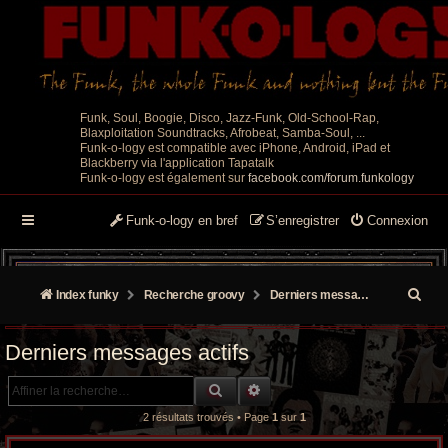
Funk, Soul, Boogie, Disco, Jazz-Funk, Old-School-Rap,
Blaxploitation Soundtracks, Afrobeat, Samba-Soul, ...
Funk-o-logy est compatible avec iPhone, Android, iPad et
Blackberry via l'application Tapatalk
Funk-o-logy est également sur
facebook.com/forum.funkology
Funk-o-logy en bref
S’enregistrer
Connexion
R
Index funky
Recherche groovy
Derniers messages actifs
e
Derniers messages actifs
c
RECHERCHE GROOVY
RECHERCHE AVANCÉE
h
2 résultats trouvés • Page
1
sur
1
e