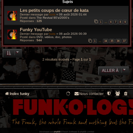
r
Sujets
Les petits coups de cœur de kata
c
Dernier message par
kata
«
06 août 2026 01:44
Posté dans
The Revival 90’s/2000’s
h
Réponses :
125
1
6
7
8
9
…
Funky YouTube
e
Dernier message par
kata
«
06 août 2026 00:39
Posté dans
DVD, vidéos, doc, photos
g
Réponses :
544
1
34
35
36
37
…
r
o
2 résultats trouvés • Page
1
sur
1
o
ALLER À
v
y
Index funky
Nous contacter
Développé par
phpBB
® Forum Software © phpBB Limited