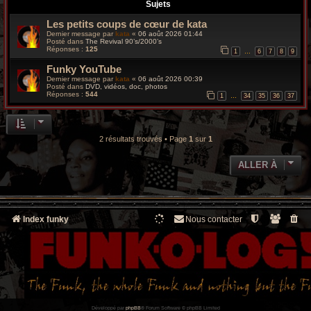
r
Sujets
Les petits coups de cœur de kata
c
Dernier message par
kata
«
06 août 2026 01:44
Posté dans
The Revival 90’s/2000’s
h
Réponses :
125
1
6
7
8
9
…
Funky YouTube
e
Dernier message par
kata
«
06 août 2026 00:39
Posté dans
DVD, vidéos, doc, photos
g
Réponses :
544
1
34
35
36
37
…
r
o
2 résultats trouvés • Page
1
sur
1
o
ALLER À
v
y
Index funky
Nous contacter
Développé par
phpBB
® Forum Software © phpBB Limited