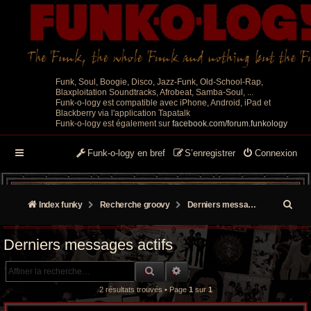
Funk, Soul, Boogie, Disco, Jazz-Funk, Old-School-Rap,
Blaxploitation Soundtracks, Afrobeat, Samba-Soul, ...
Funk-o-logy est compatible avec iPhone, Android, iPad et
Blackberry via l'application Tapatalk
Funk-o-logy est également sur
facebook.com/forum.funkology
Funk-o-logy en bref
S’enregistrer
Connexion
R
Index funky
Recherche groovy
Derniers messages actifs
e
Derniers messages actifs
c
RECHERCHE GROOVY
RECHERCHE AVANCÉE
h
2 résultats trouvés • Page
1
sur
1
e