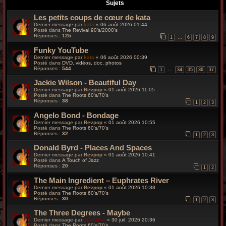
r
Sujets
Les petits coups de cœur de kata
c
Dernier message par
kata
«
06 août 2026 01:44
Posté dans
The Revival 90’s/2000’s
h
Réponses :
125
1
6
7
8
9
…
Funky YouTube
e
Dernier message par
kata
«
06 août 2026 00:39
Posté dans
DVD, vidéos, doc, photos
g
Réponses :
544
1
34
35
36
37
…
Jackie Wilson - Beautiful Day
r
Dernier message par
Revpop
«
01 août 2026 11:05
Posté dans
The Roots 60's/70's
o
Réponses :
38
1
2
3
Angelo Bond - Bondage
o
Dernier message par
Revpop
«
01 août 2026 10:55
Posté dans
The Roots 60's/70's
v
Réponses :
32
1
2
3
Donald Byrd - Places And Spaces
y
Dernier message par
Revpop
«
01 août 2026 10:41
Posté dans
A Touch of Jazz
Réponses :
20
1
2
The Main Ingredient – Euphrates River
Dernier message par
Revpop
«
01 août 2026 10:38
Posté dans
The Roots 60's/70's
Réponses :
30
1
2
3
The Three Degrees - Maybe
Dernier message par
silverfox
«
30 juil. 2026 20:36
Posté dans
The Roots 60's/70's