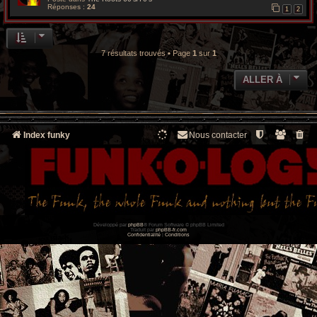
Réponses :
24
1
2
7 résultats trouvés • Page
1
sur
1
ALLER À
Index funky
Nous contacter
Développé par
phpBB
® Forum Software © phpBB Limited
Traduit par
phpBB-fr.com
Confidentialité
|
Conditions