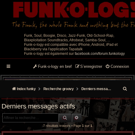
Funk, Soul, Boogie, Disco, Jazz-Funk, Old-School-Rap,
Blaxploitation Soundtracks, Afrobeat, Samba-Soul, ...
Funk-o-logy est compatible avec iPhone, Android, iPad et
Blackberry via l'application Tapatalk
Funk-o-logy est également sur
facebook.com/forum.funkology
Funk-o-logy en bref
S’enregistrer
Connexion
R
Index funky
Recherche groovy
Derniers messages actifs
e
Derniers messages actifs
c
RECHERCHE GROOVY
RECHERCHE AVANCÉE
h
7 résultats trouvés • Page
1
sur
1
e