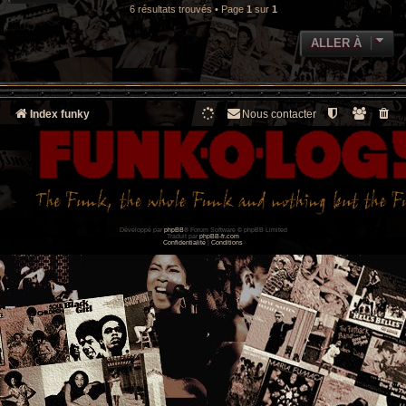
6 résultats trouvés • Page
1
sur
1
ALLER À
Index funky
Nous contacter
Développé par
phpBB
® Forum Software © phpBB Limited
Traduit par
phpBB-fr.com
Confidentialité
|
Conditions