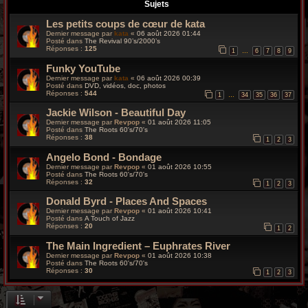
r
Sujets
Les petits coups de cœur de kata
c
Dernier message par
kata
«
06 août 2026 01:44
Posté dans
The Revival 90’s/2000’s
h
Réponses :
125
1
6
7
8
9
…
Funky YouTube
e
Dernier message par
kata
«
06 août 2026 00:39
Posté dans
DVD, vidéos, doc, photos
g
Réponses :
544
1
34
35
36
37
…
Jackie Wilson - Beautiful Day
r
Dernier message par
Revpop
«
01 août 2026 11:05
Posté dans
The Roots 60's/70's
o
Réponses :
38
1
2
3
Angelo Bond - Bondage
o
Dernier message par
Revpop
«
01 août 2026 10:55
Posté dans
The Roots 60's/70's
v
Réponses :
32
1
2
3
Donald Byrd - Places And Spaces
y
Dernier message par
Revpop
«
01 août 2026 10:41
Posté dans
A Touch of Jazz
Réponses :
20
1
2
The Main Ingredient – Euphrates River
Dernier message par
Revpop
«
01 août 2026 10:38
Posté dans
The Roots 60's/70's
Réponses :
30
1
2
3