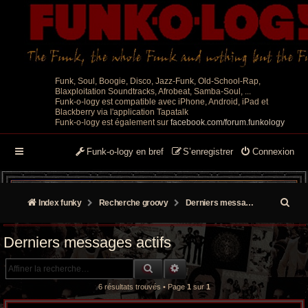
Funk, Soul, Boogie, Disco, Jazz-Funk, Old-School-Rap,
Blaxploitation Soundtracks, Afrobeat, Samba-Soul, ...
Funk-o-logy est compatible avec iPhone, Android, iPad et
Blackberry via l'application Tapatalk
Funk-o-logy est également sur
facebook.com/forum.funkology
Funk-o-logy en bref
S’enregistrer
Connexion
R
Index funky
Recherche groovy
Derniers messages actifs
e
Derniers messages actifs
c
RECHERCHE GROOVY
RECHERCHE AVANCÉE
h
6 résultats trouvés • Page
1
sur
1
e