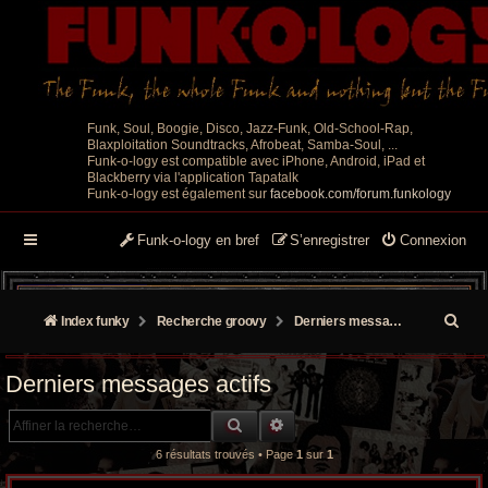
Funk, Soul, Boogie, Disco, Jazz-Funk, Old-School-Rap,
Blaxploitation Soundtracks, Afrobeat, Samba-Soul, ...
Funk-o-logy est compatible avec iPhone, Android, iPad et
Blackberry via l'application Tapatalk
Funk-o-logy est également sur
facebook.com/forum.funkology
Funk-o-logy en bref
S’enregistrer
Connexion
R
Index funky
Recherche groovy
Derniers messages actifs
e
Derniers messages actifs
c
RECHERCHE GROOVY
RECHERCHE AVANCÉE
h
6 résultats trouvés • Page
1
sur
1
e