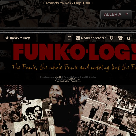
6 résultats trouvés • Page
1
sur
1
ALLER À
Index funky
Nous contacter
Développé par
phpBB
® Forum Software © phpBB Limited
Traduit par
phpBB-fr.com
Confidentialité
|
Conditions