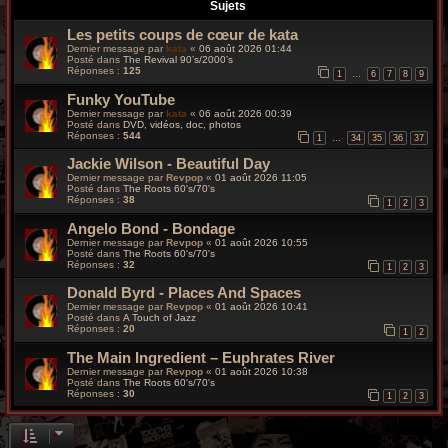
r
Sujets
Les petits coups de cœur de kata
c
Dernier message par
kata
«
06 août 2026 01:44
Posté dans
The Revival 90’s/2000’s
h
Réponses :
125
1
6
7
8
9
…
Funky YouTube
e
Dernier message par
kata
«
06 août 2026 00:39
Posté dans
DVD, vidéos, doc, photos
g
Réponses :
544
1
34
35
36
37
…
Jackie Wilson - Beautiful Day
r
Dernier message par
Revpop
«
01 août 2026 11:05
Posté dans
The Roots 60's/70's
o
Réponses :
38
1
2
3
Angelo Bond - Bondage
o
Dernier message par
Revpop
«
01 août 2026 10:55
Posté dans
The Roots 60's/70's
v
Réponses :
32
1
2
3
Donald Byrd - Places And Spaces
y
Dernier message par
Revpop
«
01 août 2026 10:41
Posté dans
A Touch of Jazz
Réponses :
20
1
2
The Main Ingredient – Euphrates River
Dernier message par
Revpop
«
01 août 2026 10:38
Posté dans
The Roots 60's/70's
Réponses :
30
1
2
3