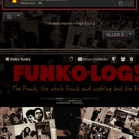
Réponses :
24
1
2
7 résultats trouvés • Page
1
sur
1
ALLER À
Index funky
Nous contacter
Développé par
phpBB
® Forum Software © phpBB Limited
Traduit par
phpBB-fr.com
Confidentialité
|
Conditions