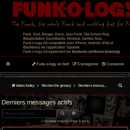
Funk, Soul, Boogie, Disco, Jazz-Funk, Old-School-Rap,
Blaxploitation Soundtracks, Afrobeat, Samba-Soul, ...
Funk-o-logy est compatible avec iPhone, Android, iPad et
Blackberry via l'application Tapatalk
Funk-o-logy est également sur
facebook.com/forum.funkology
Funk-o-logy en bref
S’enregistrer
Connexion
R
Index funky
Recherche groovy
Derniers messages actifs
e
Derniers messages actifs
c
RECHERCHE GROOVY
RECHERCHE AVANCÉE
h
7 résultats trouvés • Page
1
sur
1
e