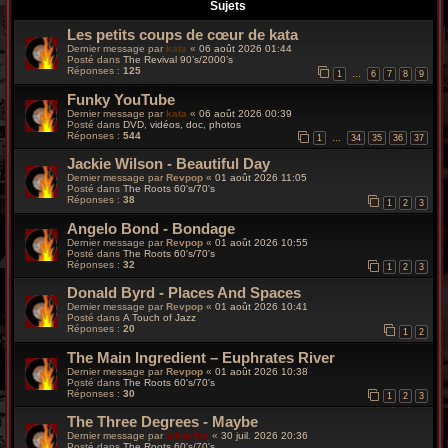
r
Sujets
Les petits coups de cœur de kata
c
Dernier message par
kata
«
06 août 2026 01:44
Posté dans
The Revival 90’s/2000’s
h
Réponses :
125
1
6
7
8
9
…
Funky YouTube
e
Dernier message par
kata
«
06 août 2026 00:39
Posté dans
DVD, vidéos, doc, photos
g
Réponses :
544
1
34
35
36
37
…
Jackie Wilson - Beautiful Day
r
Dernier message par
Revpop
«
01 août 2026 11:05
Posté dans
The Roots 60's/70's
o
Réponses :
38
1
2
3
Angelo Bond - Bondage
o
Dernier message par
Revpop
«
01 août 2026 10:55
Posté dans
The Roots 60's/70's
v
Réponses :
32
1
2
3
Donald Byrd - Places And Spaces
y
Dernier message par
Revpop
«
01 août 2026 10:41
Posté dans
A Touch of Jazz
Réponses :
20
1
2
The Main Ingredient – Euphrates River
Dernier message par
Revpop
«
01 août 2026 10:38
Posté dans
The Roots 60's/70's
Réponses :
30
1
2
3
The Three Degrees - Maybe
Dernier message par
silverfox
«
30 juil. 2026 20:36
Posté dans
The Roots 60's/70's