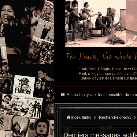
Funk, Soul, Boogie, Disco, Jazz-Fu
Funk-o-logy est compatible avec iPh
Funk-o-logy est également sur
fac
Accès funky aux fonctionnalités du for
Index funky
Recherche groovy
Derniers messages actif