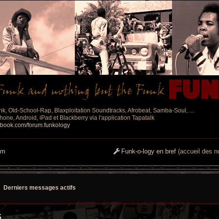
nk, Old-School-Rap, Blaxploitation Soundtracks, Afrobeat, Samba-Soul, ...
one, Android, iPad et Blackberry via l'application Tapatalk
ebook.com/forum.funkology
um
Funk-o-logy en bref
(accueil des no
Derniers messages actifs
s