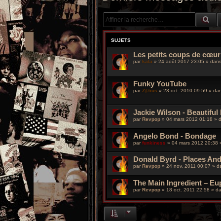
RE
SUJETS
Les petits coups de cœur
par
kata
»
24 août 2017 23:05
» dan
Funky YouTube
par
Z@ius
»
23 oct. 2010 09:59
» da
Jackie Wilson - Beautiful
par
Revpop
»
04 mars 2012 01:18
» 
Angelo Bond - Bondage
par
funkiness
»
04 mars 2012 20:38
Donald Byrd - Places An
par
Revpop
»
24 nov. 2011 00:07
» d
The Main Ingredient – Eu
par
Revpop
»
18 oct. 2011 22:58
» d