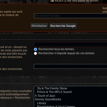
INDEX (Liste des sujets du forum)
Not
s sujets qui sont
une
ue le moteur de
ouvé et un
-
devant un
Rechercher tous les termes
te de mots séparés par
Rechercher n’importe lequel de ces termes
ots doit être trouvé.
ur des recherches
ur des recherches
(s)quel(s) vous souhaitez
 sont automatiquement
 ci-dessous « Rechercher