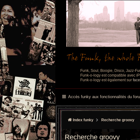
Funk, Soul, Boogie, Disco, Jazz-Fu
Funk-o-logy est compatible avec iPh
Funk-o-logy est également sur
fac
Accès funky aux fonctionnalités du for
Index funky
Recherche groovy
Recherche groovy