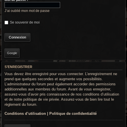
r
c
J’ai oublié mon mot de passe
h
Se souvenir de moi
e
g
r
Google
o
o
S’ENREGISTRER
Vous devez être enregistré pour vous connecter. L’enregistrement ne
v
prend que quelques secondes et augmente vos possibilités.
y
L’administrateur du forum peut également accorder des permissions
additionnelles aux membres du forum. Avant de vous enregistrer,
assurez-vous d’avoir pris connaissance de nos conditions d’utilisation
et de notre politique de vie privée. Assurez-vous de bien lire tout le
règlement du forum.
Conditions d’utilisation
|
Politique de confidentialité