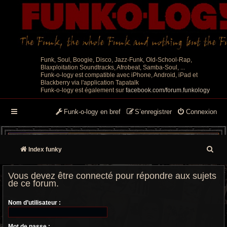
Funk, Soul, Boogie, Disco, Jazz-Funk, Old-School-Rap,
Blaxploitation Soundtracks, Afrobeat, Samba-Soul, ...
Funk-o-logy est compatible avec iPhone, Android, iPad et
Blackberry via l'application Tapatalk
Funk-o-logy est également sur
facebook.com/forum.funkology
Funk-o-logy en bref
S’enregistrer
Connexion
R
Index funky
e
Vous devez être connecté pour répondre aux sujets
c
de ce forum.
h
Nom d’utilisateur :
e
Mot de passe :