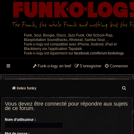
Funk, Soul, Boogie, Disco, Jazz-Funk, Old-School-Rap,
Blaxploitation Soundtracks, Afrobeat, Samba-Soul, ...
Funk-o-logy est compatible avec iPhone, Android, iPad et
Blackberry via l'application Tapatalk
Funk-o-logy est également sur
facebook.com/forum.funkology
Funk-o-logy en bref
S’enregistrer
Connexion
R
Index funky
e
Vous devez être connecté pour répondre aux sujets
c
de ce forum.
h
Nom d’utilisateur :
e
Mot de passe :