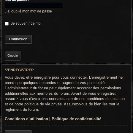
r
c
J’ai oublié mon mot de passe
h
Se souvenir de moi
e
g
r
Google
o
o
S’ENREGISTRER
Vous devez être enregistré pour vous connecter. L’enregistrement ne
v
prend que quelques secondes et augmente vos possibilités.
y
L’administrateur du forum peut également accorder des permissions
additionnelles aux membres du forum. Avant de vous enregistrer,
assurez-vous d’avoir pris connaissance de nos conditions d’utilisation
et de notre politique de vie privée. Assurez-vous de bien lire tout le
règlement du forum.
Conditions d’utilisation
|
Politique de confidentialité