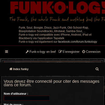
Funk, Soul, Boogie, Disco, Jazz-Funk, Old-School-Rap,
Blaxploitation Soundtracks, Afrobeat, Samba-Soul, ...
Funk-o-logy est compatible avec iPhone, Android, iPad et
Blackberry via l'application Tapatalk
Funk-o-logy est également sur
facebook.com/forum.funkology
Funk-o-logy en bref
S’enregistrer
Connexion
R
Index funky
e
Vous devez être connecté pour citer des messages
c
dans ce forum.
h
Nom d’utilisateur :
e
Mot de passe :