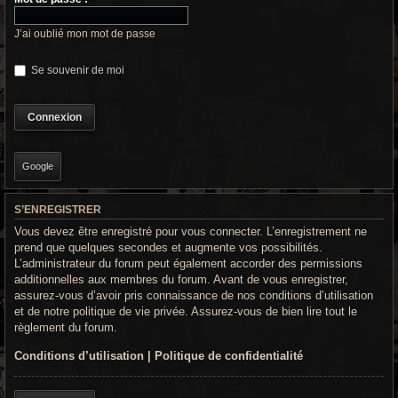
r
c
J’ai oublié mon mot de passe
h
Se souvenir de moi
e
g
r
Google
o
o
S’ENREGISTRER
Vous devez être enregistré pour vous connecter. L’enregistrement ne
v
prend que quelques secondes et augmente vos possibilités.
y
L’administrateur du forum peut également accorder des permissions
additionnelles aux membres du forum. Avant de vous enregistrer,
assurez-vous d’avoir pris connaissance de nos conditions d’utilisation
et de notre politique de vie privée. Assurez-vous de bien lire tout le
règlement du forum.
Conditions d’utilisation
|
Politique de confidentialité