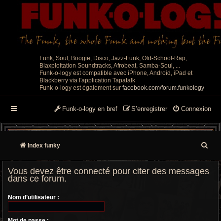
Funk, Soul, Boogie, Disco, Jazz-Funk, Old-School-Rap,
Blaxploitation Soundtracks, Afrobeat, Samba-Soul, ...
Funk-o-logy est compatible avec iPhone, Android, iPad et
Blackberry via l'application Tapatalk
Funk-o-logy est également sur
facebook.com/forum.funkology
Funk-o-logy en bref
S’enregistrer
Connexion
R
Index funky
e
Vous devez être connecté pour citer des messages
c
dans ce forum.
h
Nom d’utilisateur :
e
Mot de passe :