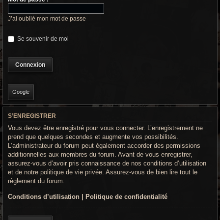
r
c
J’ai oublié mon mot de passe
h
Se souvenir de moi
e
g
r
Google
o
o
S’ENREGISTRER
Vous devez être enregistré pour vous connecter. L’enregistrement ne
v
prend que quelques secondes et augmente vos possibilités.
y
L’administrateur du forum peut également accorder des permissions
additionnelles aux membres du forum. Avant de vous enregistrer,
assurez-vous d’avoir pris connaissance de nos conditions d’utilisation
et de notre politique de vie privée. Assurez-vous de bien lire tout le
règlement du forum.
Conditions d’utilisation
|
Politique de confidentialité