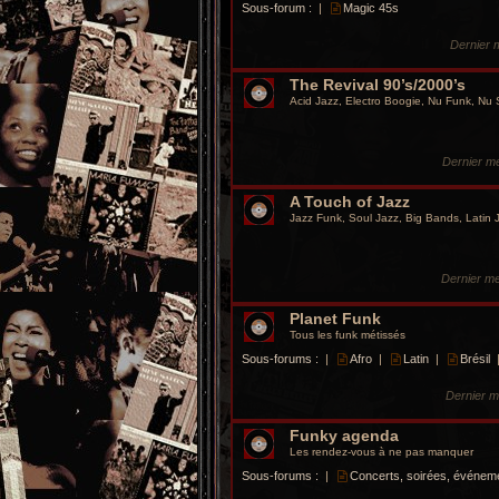
Sous-forum :
|
Magic 45s
Dernier
The Revival 90’s/2000’s
Acid Jazz, Electro Boogie, Nu Funk, Nu
Dernier m
A Touch of Jazz
Jazz Funk, Soul Jazz, Big Bands, Latin
Dernier m
Planet Funk
Tous les funk métissés
Sous-forums :
|
Afro
|
Latin
|
Brésil
Dernier 
Funky agenda
Les rendez-vous à ne pas manquer
Sous-forums :
|
Concerts, soirées, événem