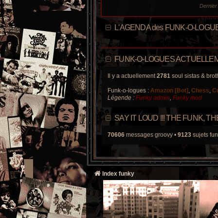
Dernie
L'AGENDA des FUNK-O-LOGU
FUNK-O-LOGUES ACTUELLEM
Il y a actuellement
2781
soul sistas & brot
Funk-o-logues :
Amazon [Bot]
,
Chess
,
C
Légende :
Funky admin
,
Funky mod
SAY IT LOUD !!! THE FUNK, 
70606
messages groovy •
9123
sujets fun
Index funky