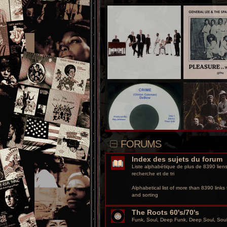
FORUMS
Index des sujets du forum
Liste alphabétique de plus de 8390 liens 
recherche et de tri
Alphabetical list of more than 8390 links t
and sorting
The Roots 60's/70's
Funk, Soul, Deep Funk, Deep Soul, So