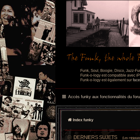
Funk, Soul, Boogie, Disco, Jazz-Fu
Funk-o-logy est compatible avec iPh
Funk-o-logy est également sur
fac
Accès funky aux fonctionnalités du for
Index funky
DERNIERS SUJETS
(Les miniatures d