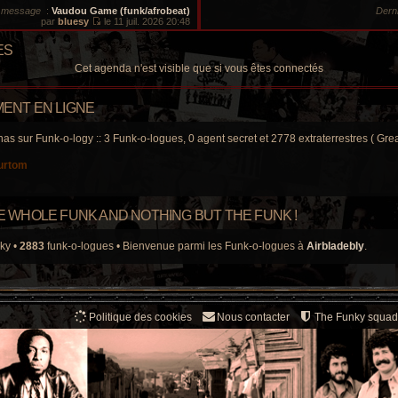
d
s
r message
:
Vaudou Game (funk/afrobeat)
Dern
e
s
par
bluesy
le 11 juil. 2026 20:48
r
a
V
n
g
o
i
e
ES
i
e
r
r
Cet agenda n'est visible que si vous êtes connectés
l
m
e
e
d
s
e
ENT EN LIGNE
s
r
a
n
g
i
has sur Funk-o-logy :: 3 Funk-o-logues, 0 agent secret et 2778 extraterrestres ( Grea
e
e
r
urtom
m
e
s
s
a
THE WHOLE FUNK AND NOTHING BUT THE FUNK !
g
e
ky •
2883
funk-o-logues • Bienvenue parmi les Funk-o-logues à
Airbladebly
.
Politique des cookies
Nous contacter
The Funky squad