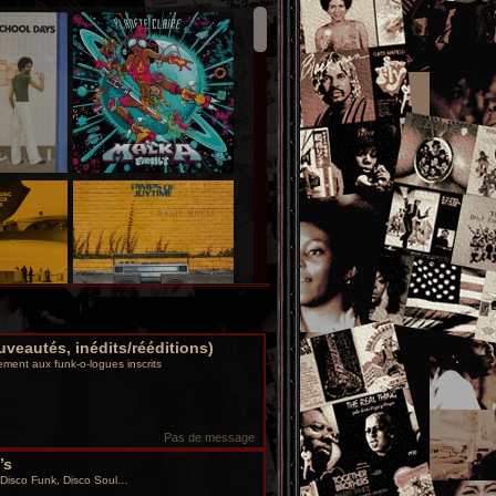
uveautés, inédits/rééditions)
ment aux funk-o-logues inscrits
Pas de message
’s
 Disco Funk, Disco Soul…