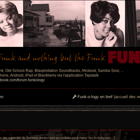
nk, Old-School-Rap, Blaxploitation Soundtracks, Afrobeat, Samba-Soul, ...
one, Android, iPad et Blackberry via l'application Tapatalk
ebook.com/forum.funkology
um
Funk-o-logy en bref
(accueil des no
es sujets des dix dernières années sont accessibles par le menu "Accès funky aux ...")