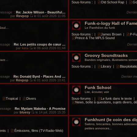
Sous-forums :
|
Old School Rap
|
Go
 message
:
Re: Jackie Wilson - Beautiful…
Dernie
par
Revpop
le 01 août 2026 11:05
V
o
Funk-o-logy Hall of Fam
i
 Soul…
Le Panthéon du funk
r
l
Sous-forums :
|
James Brown
|
P-F
e
Prince & The MPLS Sound
d
essage
:
Re: Les petits coups de cœur …
Derni
e
par
kata
le 06 août 2026 01:44
r
V
n
o
Groovy Soundtracks
i
i
e
 Jazz…
Bandes originales, illustrations sonor
r
r
l
Sous-forums :
|
Library
|
Blaxploitat
m
e
e
d
s
essage
:
Re: Donald Byrd - Places And …
Dernier m
e
s
par
Revpop
le 01 août 2026 10:41
r
a
V
n
g
o
Funk School
i
e
i
e
Lire, écouter, voir
r
r
l
|
Tropical
|
Divers
Sous-forums :
|
Le funk dans le texte
|
m
e
News, boîte à questions, sujets divers, dé
e
d
s
message
:
Re: Myriam Makeba - A Promise
e
s
par
bluesy
le 14 juil. 2026 15:35
r
a
V
n
g
o
Funkhunt (le coin des di
i
e
i
e
Salons, brocantes, bonnes adresses, 
r
r
petites annonces...
l
ents
|
Émissions, films (TV-Radio-Web)
m
e
e