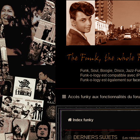
Funk, Soul, Boogie, Disco, Jazz-Fu
Funk-o-logy est compatible avec iPh
Funk-o-logy est également sur
fac
Accès funky aux fonctionnalités du for
Index funky
DERNIERS SUJETS
(Les miniatures d