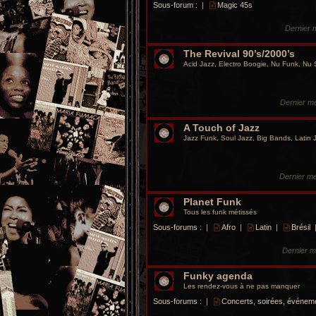
Sous-forum :
|
Magic 45s
Dernier
The Revival 90’s/2000’s
Acid Jazz, Electro Boogie, Nu Funk, Nu
Dernier m
A Touch of Jazz
Jazz Funk, Soul Jazz, Big Bands, Latin
Dernier m
Planet Funk
Tous les funk métissés
Sous-forums :
|
Afro
|
Latin
|
Brésil
Dernier 
Funky agenda
Les rendez-vous à ne pas manquer
Sous-forums :
|
Concerts, soirées, événem