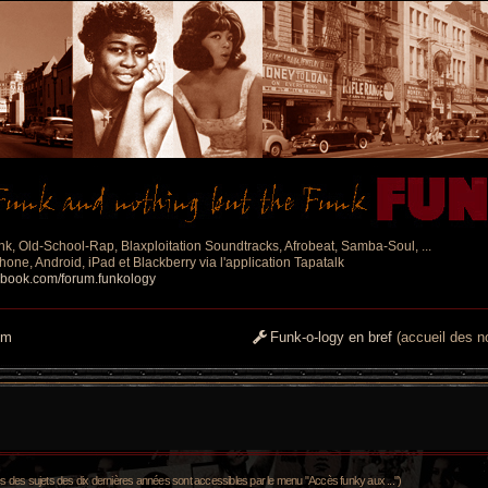
nk, Old-School-Rap, Blaxploitation Soundtracks, Afrobeat, Samba-Soul, ...
one, Android, iPad et Blackberry via l'application Tapatalk
ebook.com/forum.funkology
um
Funk-o-logy en bref
(accueil des no
es sujets des dix dernières années sont accessibles par le menu "Accès funky aux ...")