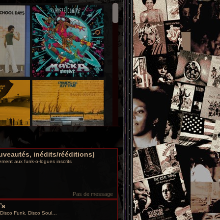
uveautés, inédits/rééditions)
ment aux funk-o-logues inscrits
Pas de message
’s
 Disco Funk, Disco Soul…