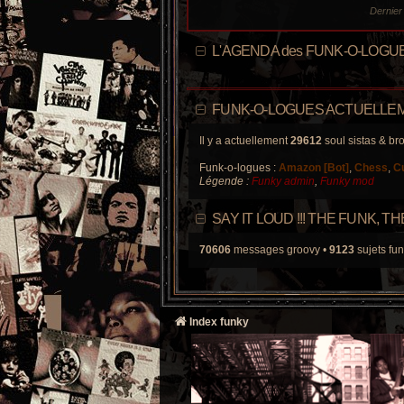
Dernie
L'AGENDA des FUNK-O-LOGU
FUNK-O-LOGUES ACTUELLEM
Il y a actuellement
29612
soul sistas & bro
Funk-o-logues :
Amazon [Bot]
,
Chess
,
C
Légende :
Funky admin
,
Funky mod
SAY IT LOUD !!! THE FUNK, 
70606
messages groovy •
9123
sujets fun
Index funky