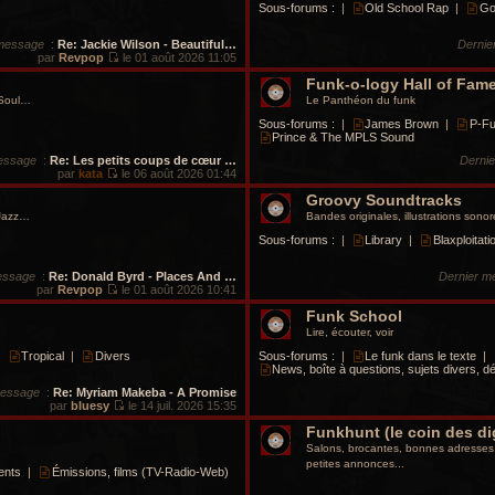
Sous-forums :
|
Old School Rap
|
Go
 message
:
Re: Jackie Wilson - Beautiful…
Dernie
par
Revpop
le 01 août 2026 11:05
V
o
Funk-o-logy Hall of Fam
i
 Soul…
Le Panthéon du funk
r
l
Sous-forums :
|
James Brown
|
P-F
e
Prince & The MPLS Sound
d
essage
:
Re: Les petits coups de cœur …
Derni
e
par
kata
le 06 août 2026 01:44
r
V
n
o
Groovy Soundtracks
i
i
e
 Jazz…
Bandes originales, illustrations sonor
r
r
l
Sous-forums :
|
Library
|
Blaxploitat
m
e
e
d
s
essage
:
Re: Donald Byrd - Places And …
Dernier m
e
s
par
Revpop
le 01 août 2026 10:41
r
a
V
n
g
o
Funk School
i
e
i
e
Lire, écouter, voir
r
r
l
|
Tropical
|
Divers
Sous-forums :
|
Le funk dans le texte
|
m
e
News, boîte à questions, sujets divers, dé
e
d
s
message
:
Re: Myriam Makeba - A Promise
e
s
par
bluesy
le 14 juil. 2026 15:35
r
a
V
n
g
o
Funkhunt (le coin des di
i
e
i
e
Salons, brocantes, bonnes adresses, 
r
r
petites annonces...
l
ents
|
Émissions, films (TV-Radio-Web)
m
e
e