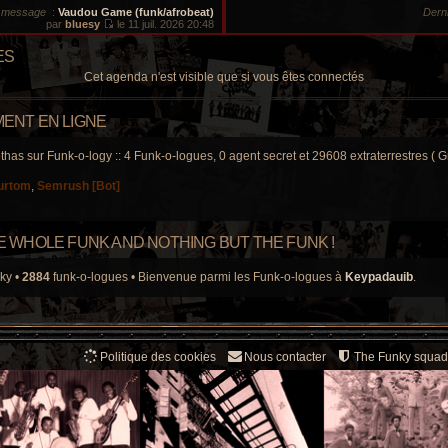
d
s
r message
:
Vaudou Game (funk/afrobeat)
Dern
e
s
par
bluesy
le 11 juil. 2026 20:48
r
a
V
n
g
o
i
e
ES
i
e
r
r
Cet agenda n'est visible que si vous êtes connectés
l
m
e
e
d
s
e
ENT EN LIGNE
s
r
a
n
g
i
thas sur Funk-o-logy :: 4 Funk-o-logues, 0 agent secret et 29608 extraterrestres ( Gr
e
e
r
urtom
,
Semrush [Bot]
m
e
s
s
a
THE WHOLE FUNK AND NOTHING BUT THE FUNK !
g
e
ky •
2884
funk-o-logues • Bienvenue parmi les Funk-o-logues à
Keypadauib
.
Politique des cookies
Nous contacter
The Funky squad