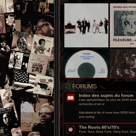
FORUMS
Index des sujets du forum
Liste alphabétique de plus de 8390 liens 
recherche et de tri
Alphabetical list of more than 8390 links t
and sorting
The Roots 60's/70's
Funk, Soul, Deep Funk, Deep Soul, So