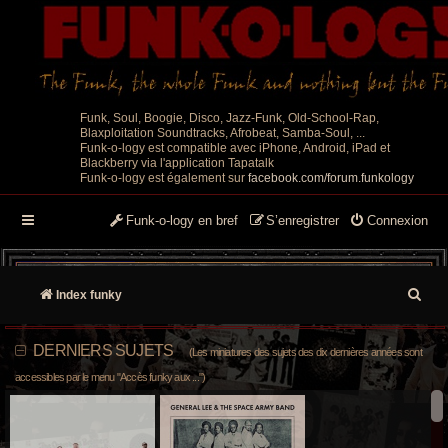
Funk, Soul, Boogie, Disco, Jazz-Funk, Old-School-Rap,
Blaxploitation Soundtracks, Afrobeat, Samba-Soul, ...
Funk-o-logy est compatible avec iPhone, Android, iPad et
Blackberry via l'application Tapatalk
Funk-o-logy est également sur
facebook.com/forum.funkology
Funk-o-logy en bref
S’enregistrer
Connexion
R
Index funky
e
DERNIERS SUJETS
(Les miniatures des sujets des dix dernières années sont
c
accessibles par le menu "Accès funky aux ...")
h
e