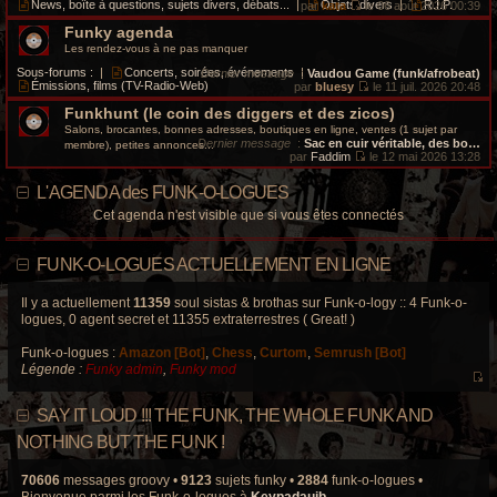
i
e
News, boîte à questions, sujets divers, débats...
|
Objets divers
|
R.I.P.
par
kata
le 06 août 2026 00:39
s
e
d
V
a
r
e
Funky agenda
o
g
m
r
i
Les rendez-vous à ne pas manquer
e
e
n
r
s
i
l
Sous-forums :
|
Concerts, soirées, événements
|
Dernier message
:
Vaudou Game (funk/afrobeat)
s
e
e
Émissions, films (TV-Radio-Web)
par
bluesy
le 11 juil. 2026 20:48
a
r
d
V
g
m
e
Funkhunt (le coin des diggers et des zicos)
o
e
e
r
i
Salons, brocantes, bonnes adresses, boutiques en ligne, ventes (1 sujet par
s
n
r
Dernier message
:
Sac en cuir véritable, des bo…
membre), petites annonces...
s
i
l
par
Faddim
le 12 mai 2026 13:28
a
e
e
V
g
r
d
o
e
L'AGENDA des FUNK-O-LOGUES
m
e
i
e
r
r
Cet agenda n'est visible que si vous êtes connectés
s
n
l
s
i
e
a
e
d
g
r
e
FUNK-O-LOGUES ACTUELLEMENT EN LIGNE
e
m
r
e
n
s
i
Il y a actuellement
11359
soul sistas & brothas sur Funk-o-logy :: 4 Funk-o-
s
e
logues, 0 agent secret et 11355 extraterrestres ( Great! )
a
r
g
m
e
Funk-o-logues :
Amazon [Bot]
,
Chess
,
Curtom
,
Semrush [Bot]
e
s
Légende :
Funky admin
,
Funky mod
s
V
a
o
g
SAY IT LOUD !!! THE FUNK, THE WHOLE FUNK AND
e
i
r
NOTHING BUT THE FUNK !
l
e
70606
messages groovy •
9123
sujets funky •
2884
funk-o-logues •
d
Bienvenue parmi les Funk-o-logues à
Keypadauib
.