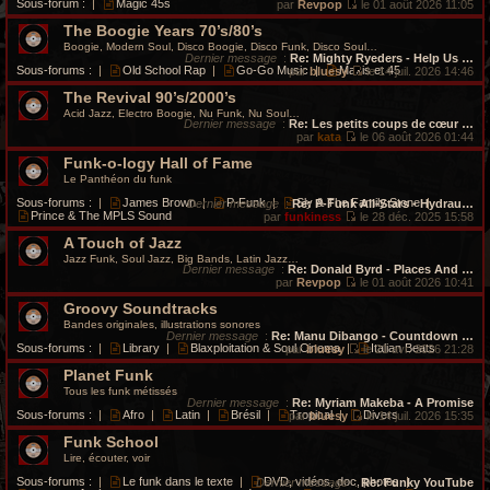
Sous-forum :
|
Magic 45s
par
Revpop
le 01 août 2026 11:05
V
The Boogie Years 70’s/80’s
o
i
Boogie, Modern Soul, Disco Boogie, Disco Funk, Disco Soul…
r
Dernier message
:
Re: Mighty Ryeders - Help Us …
l
Sous-forums :
|
Old School Rap
|
Go-Go Music
|
Maxis et 45
par
bluesy
le 14 juil. 2026 14:46
e
V
d
The Revival 90’s/2000’s
o
e
i
Acid Jazz, Electro Boogie, Nu Funk, Nu Soul…
r
r
Dernier message
:
Re: Les petits coups de cœur …
n
l
par
kata
le 06 août 2026 01:44
i
V
e
e
Funk-o-logy Hall of Fame
o
d
r
i
e
Le Panthéon du funk
m
r
r
e
l
n
Sous-forums :
|
James Brown
|
P-Funk
|
Sly & The Family Stone
|
Dernier message
:
Re: P-Funk All-Stars - Hydrau…
s
e
i
Prince & The MPLS Sound
par
funkiness
le 28 déc. 2025 15:58
s
d
e
V
a
e
r
A Touch of Jazz
o
g
r
m
i
Jazz Funk, Soul Jazz, Big Bands, Latin Jazz…
e
n
e
r
Dernier message
:
Re: Donald Byrd - Places And …
i
s
l
par
Revpop
le 01 août 2026 10:41
e
s
e
V
r
a
Groovy Soundtracks
d
o
m
g
e
i
Bandes originales, illustrations sonores
e
e
r
r
Dernier message
:
Re: Manu Dibango - Countdown …
s
n
l
Sous-forums :
|
Library
|
Blaxploitation & Soul Cinema
|
Italian Beats
par
bluesy
le 21 avr. 2026 21:28
s
i
e
V
a
e
d
Planet Funk
o
g
r
e
i
Tous les funk métissés
e
m
r
r
Dernier message
:
Re: Myriam Makeba - A Promise
e
n
l
Sous-forums :
|
Afro
|
Latin
|
Brésil
|
Tropical
|
Divers
par
bluesy
le 14 juil. 2026 15:35
s
i
e
V
s
e
d
Funk School
o
a
r
e
i
Lire, écouter, voir
g
m
r
r
e
e
n
l
Sous-forums :
|
Le funk dans le texte
|
DVD, vidéos, doc, photos
|
Dernier message
:
Re: Funky YouTube
s