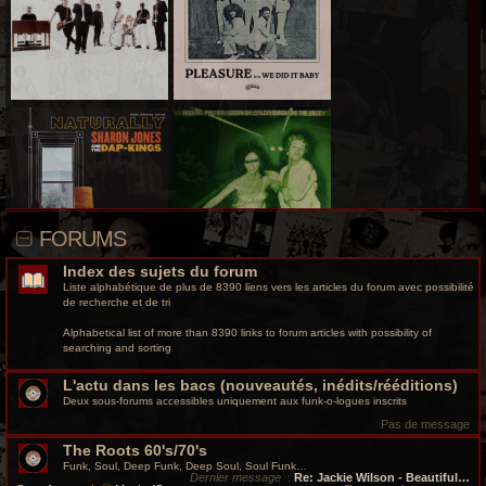
r
c
h
e
g
r
o
FORUMS
o
Index des sujets du forum
v
Liste alphabétique de plus de 8390 liens vers les articles du forum avec possibilité
de recherche et de tri
y
Alphabetical list of more than 8390 links to forum articles with possibility of
searching and sorting
L'actu dans les bacs (nouveautés, inédits/rééditions)
Deux sous-forums accessibles uniquement aux funk-o-logues inscrits
Pas de message
The Roots 60's/70's
Funk, Soul, Deep Funk, Deep Soul, Soul Funk…
Dernier message
:
Re: Jackie Wilson - Beautiful…