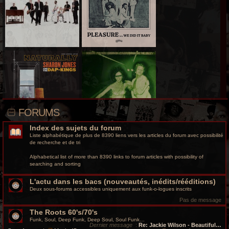
r
c
h
e
g
r
o
FORUMS
o
Index des sujets du forum
v
Liste alphabétique de plus de 8390 liens vers les articles du forum avec possibilité
de recherche et de tri
y
Alphabetical list of more than 8390 links to forum articles with possibility of
searching and sorting
L'actu dans les bacs (nouveautés, inédits/rééditions)
Deux sous-forums accessibles uniquement aux funk-o-logues inscrits
Pas de message
The Roots 60's/70's
Funk, Soul, Deep Funk, Deep Soul, Soul Funk…
Dernier message
:
Re: Jackie Wilson - Beautiful…