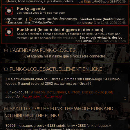
i
e
News, boîte à questions, sujets divers, débats...
|
Objets divers
|
R.I.P.
par
kata
le 06 août 2026 00:39
s
e
d
V
a
r
e
Funky agenda
o
g
m
r
i
Les rendez-vous à ne pas manquer
e
e
n
r
s
i
l
Sous-forums :
|
Concerts, soirées, événements
|
Dernier message
:
Vaudou Game (funk/afrobeat)
s
e
e
Émissions, films (TV-Radio-Web)
par
bluesy
le 11 juil. 2026 20:48
a
r
d
V
g
m
e
Funkhunt (le coin des diggers et des zicos)
o
e
e
r
i
Salons, brocantes, bonnes adresses, boutiques en ligne, ventes (1 sujet par
s
n
r
Dernier message
:
Sac en cuir véritable, des bo…
membre), petites annonces...
s
i
l
par
Faddim
le 12 mai 2026 13:28
a
e
e
V
g
r
d
o
e
L'AGENDA des FUNK-O-LOGUES
m
e
i
e
r
r
Cet agenda n'est visible que si vous êtes connectés
s
n
l
s
i
e
a
e
d
g
r
e
FUNK-O-LOGUES ACTUELLEMENT EN LIGNE
e
m
r
e
n
s
i
Il y a actuellement
2866
soul sistas & brothas sur Funk-o-logy :: 4 Funk-o-
s
e
logues, 0 agent secret et 2862 extraterrestres ( Great! )
a
r
g
m
e
Funk-o-logues :
Amazon [Bot]
,
Chess
,
Curtom
,
DuckDuckGo [Bot]
e
s
Légende :
Funky admin
,
Funky mod
s
V
a
o
g
SAY IT LOUD !!! THE FUNK, THE WHOLE FUNK AND
e
i
r
NOTHING BUT THE FUNK !
l
e
70606
messages groovy •
9123
sujets funky •
2883
funk-o-logues •
d
Bienvenue parmi les Funk-o-logues à
Airbladebly
.