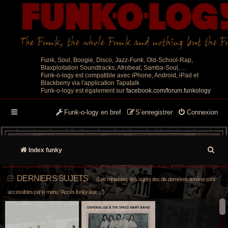
Funk, Soul, Boogie, Disco, Jazz-Funk, Old-School-Rap,
Blaxploitation Soundtracks, Afrobeat, Samba-Soul, ...
Funk-o-logy est compatible avec iPhone, Android, iPad et
Blackberry via l'application Tapatalk
Funk-o-logy est également sur
facebook.com/forum.funkology
Funk-o-logy en bref
S’enregistrer
Connexion
R
Index funky
e
DERNIERS SUJETS
(Les miniatures des sujets des dix dernières années sont
c
accessibles par le menu "Accès funky aux ...")
h
e