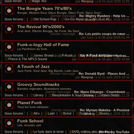
Sous-forum :
|
Magic 45s
par
Revpop
le 01 août 2026 11:05
V
The Boogie Years 70’s/80’s
o
i
Boogie, Modern Soul, Disco Boogie, Disco Funk, Disco Soul…
r
Dernier message
:
Re: Mighty Ryeders - Help Us …
l
Sous-forums :
|
Old School Rap
|
Go-Go Music
|
Maxis et 45
par
bluesy
le 14 juil. 2026 14:46
e
V
d
The Revival 90’s/2000’s
o
e
i
Acid Jazz, Electro Boogie, Nu Funk, Nu Soul…
r
r
Dernier message
:
Re: Les petits coups de cœur …
n
l
par
kata
le 06 août 2026 01:44
i
V
e
e
Funk-o-logy Hall of Fame
o
d
r
i
e
Le Panthéon du funk
m
r
r
e
l
n
Sous-forums :
|
James Brown
|
P-Funk
|
Sly & The Family Stone
|
Dernier message
:
Re: P-Funk All-Stars - Hydrau…
s
e
i
Prince & The MPLS Sound
par
funkiness
le 28 déc. 2025 15:58
s
d
e
V
a
e
r
A Touch of Jazz
o
g
r
m
i
Jazz Funk, Soul Jazz, Big Bands, Latin Jazz…
e
n
e
r
Dernier message
:
Re: Donald Byrd - Places And …
i
s
l
par
Revpop
le 01 août 2026 10:41
e
s
e
V
r
a
Groovy Soundtracks
d
o
m
g
e
i
Bandes originales, illustrations sonores
e
e
r
r
Dernier message
:
Re: Manu Dibango - Countdown …
s
n
l
Sous-forums :
|
Library
|
Blaxploitation & Soul Cinema
|
Italian Beats
par
bluesy
le 21 avr. 2026 21:28
s
i
e
V
a
e
d
Planet Funk
o
g
r
e
i
Tous les funk métissés
e
m
r
r
Dernier message
:
Re: Myriam Makeba - A Promise
e
n
l
Sous-forums :
|
Afro
|
Latin
|
Brésil
|
Tropical
|
Divers
par
bluesy
le 14 juil. 2026 15:35
s
i
e
V
s
e
d
Funk School
o
a
r
e
i
Lire, écouter, voir
g
m
r
r
e
e
n
l
Sous-forums :
|
Le funk dans le texte
|
DVD, vidéos, doc, photos
|
Dernier message
:
Re: Funky YouTube
s