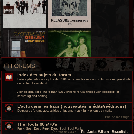
r
c
h
e
g
r
o
FORUMS
o
Index des sujets du forum
v
Liste alphabétique de plus de 8390 liens vers les articles du forum avec possibilité
de recherche et de tri
y
Alphabetical list of more than 8390 links to forum articles with possibility of
searching and sorting
L'actu dans les bacs (nouveautés, inédits/rééditions)
Deux sous-forums accessibles uniquement aux funk-o-logues inscrits
Pas de message
The Roots 60's/70's
Funk, Soul, Deep Funk, Deep Soul, Soul Funk…
Dernier message
:
Re: Jackie Wilson - Beautiful…