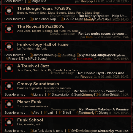
Sous-forum :
|
Magic 45s
par
Revpop
le 01 août 2026 11:05
V
The Boogie Years 70’s/80’s
o
i
Boogie, Modern Soul, Disco Boogie, Disco Funk, Disco Soul…
r
Dernier message
:
Re: Mighty Ryeders - Help Us …
l
Sous-forums :
|
Old School Rap
|
Go-Go Music
|
Maxis et 45
par
bluesy
le 14 juil. 2026 14:46
e
V
d
The Revival 90’s/2000’s
o
e
i
Acid Jazz, Electro Boogie, Nu Funk, Nu Soul…
r
r
Dernier message
:
Re: Les petits coups de cœur …
n
l
par
kata
le 06 août 2026 01:44
i
V
e
e
Funk-o-logy Hall of Fame
o
d
r
i
e
Le Panthéon du funk
m
r
r
e
l
n
Sous-forums :
|
James Brown
|
P-Funk
|
Sly & The Family Stone
|
Dernier message
:
Re: P-Funk All-Stars - Hydrau…
s
e
i
Prince & The MPLS Sound
par
funkiness
le 28 déc. 2025 15:58
s
d
e
V
a
e
r
A Touch of Jazz
o
g
r
m
i
Jazz Funk, Soul Jazz, Big Bands, Latin Jazz…
e
n
e
r
Dernier message
:
Re: Donald Byrd - Places And …
i
s
l
par
Revpop
le 01 août 2026 10:41
e
s
e
V
r
a
Groovy Soundtracks
d
o
m
g
e
i
Bandes originales, illustrations sonores
e
e
r
r
Dernier message
:
Re: Manu Dibango - Countdown …
s
n
l
Sous-forums :
|
Library
|
Blaxploitation & Soul Cinema
|
Italian Beats
par
bluesy
le 21 avr. 2026 21:28
s
i
e
V
a
e
d
Planet Funk
o
g
r
e
i
Tous les funk métissés
e
m
r
r
Dernier message
:
Re: Myriam Makeba - A Promise
e
n
l
Sous-forums :
|
Afro
|
Latin
|
Brésil
|
Tropical
|
Divers
par
bluesy
le 14 juil. 2026 15:35
s
i
e
V
s
e
d
Funk School
o
a
r
e
i
Lire, écouter, voir
g
m
r
r
e
e
n
l
Sous-forums :
|
Le funk dans le texte
|
DVD, vidéos, doc, photos
|
Dernier message
:
Re: Funky YouTube
s