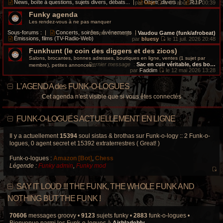
i
e
News, boîte à questions, sujets divers, débats...
|
Objets divers
|
R.I.P.
par
kata
le 06 août 2026 00:39
s
e
d
V
a
r
e
Funky agenda
o
g
m
r
i
Les rendez-vous à ne pas manquer
e
e
n
r
s
i
l
Sous-forums :
|
Concerts, soirées, événements
|
Dernier message
:
Vaudou Game (funk/afrobeat)
s
e
e
Émissions, films (TV-Radio-Web)
par
bluesy
le 11 juil. 2026 20:48
a
r
d
V
g
m
e
Funkhunt (le coin des diggers et des zicos)
o
e
e
r
i
Salons, brocantes, bonnes adresses, boutiques en ligne, ventes (1 sujet par
s
n
r
Dernier message
:
Sac en cuir véritable, des bo…
membre), petites annonces...
s
i
l
par
Faddim
le 12 mai 2026 13:28
a
e
e
V
g
r
d
o
e
L'AGENDA des FUNK-O-LOGUES
m
e
i
e
r
r
Cet agenda n'est visible que si vous êtes connectés
s
n
l
s
i
e
a
e
d
g
r
e
FUNK-O-LOGUES ACTUELLEMENT EN LIGNE
e
m
r
e
n
s
i
Il y a actuellement
15394
soul sistas & brothas sur Funk-o-logy :: 2 Funk-o-
s
e
logues, 0 agent secret et 15392 extraterrestres ( Great! )
a
r
g
m
e
Funk-o-logues :
Amazon [Bot]
,
Chess
e
s
Légende :
Funky admin
,
Funky mod
s
V
a
o
g
SAY IT LOUD !!! THE FUNK, THE WHOLE FUNK AND
e
i
r
NOTHING BUT THE FUNK !
l
e
70606
messages groovy •
9123
sujets funky •
2883
funk-o-logues •
d
Bienvenue parmi les Funk-o-logues à
Airbladebly
.