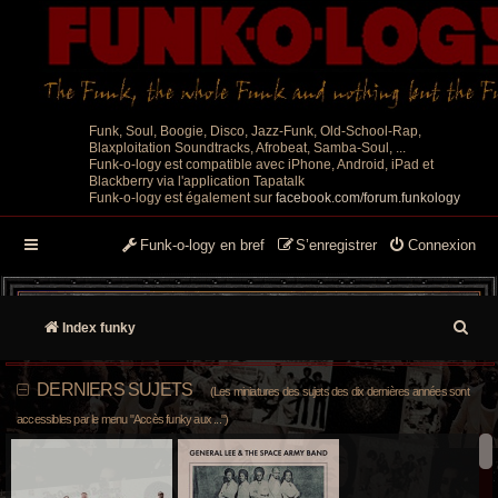
Funk, Soul, Boogie, Disco, Jazz-Funk, Old-School-Rap,
Blaxploitation Soundtracks, Afrobeat, Samba-Soul, ...
Funk-o-logy est compatible avec iPhone, Android, iPad et
Blackberry via l'application Tapatalk
Funk-o-logy est également sur
facebook.com/forum.funkology
Funk-o-logy en bref
S’enregistrer
Connexion
R
Index funky
e
DERNIERS SUJETS
(Les miniatures des sujets des dix dernières années sont
c
accessibles par le menu "Accès funky aux ...")
h
e