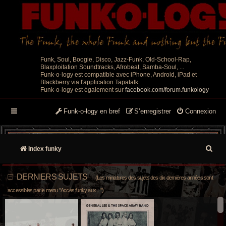
Funk, Soul, Boogie, Disco, Jazz-Funk, Old-School-Rap,
Blaxploitation Soundtracks, Afrobeat, Samba-Soul, ...
Funk-o-logy est compatible avec iPhone, Android, iPad et
Blackberry via l'application Tapatalk
Funk-o-logy est également sur
facebook.com/forum.funkology
Funk-o-logy en bref
S’enregistrer
Connexion
R
Index funky
e
DERNIERS SUJETS
(Les miniatures des sujets des dix dernières années sont
c
accessibles par le menu "Accès funky aux ...")
h
e