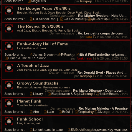
Sous-forum :
|
Magic 45s
par
Revpop
le 01 août 2026 11:05
V
The Boogie Years 70’s/80’s
o
i
Boogie, Modern Soul, Disco Boogie, Disco Funk, Disco Soul…
r
Dernier message
:
Re: Mighty Ryeders - Help Us …
l
Sous-forums :
|
Old School Rap
|
Go-Go Music
|
Maxis et 45
par
bluesy
le 14 juil. 2026 14:46
e
V
d
The Revival 90’s/2000’s
o
e
i
Acid Jazz, Electro Boogie, Nu Funk, Nu Soul…
r
r
Dernier message
:
Re: Les petits coups de cœur …
n
l
par
kata
le 06 août 2026 01:44
i
V
e
e
Funk-o-logy Hall of Fame
o
d
r
i
e
Le Panthéon du funk
m
r
r
e
l
n
Sous-forums :
|
James Brown
|
P-Funk
|
Sly & The Family Stone
|
Dernier message
:
Re: P-Funk All-Stars - Hydrau…
s
e
i
Prince & The MPLS Sound
par
funkiness
le 28 déc. 2025 15:58
s
d
e
V
a
e
r
A Touch of Jazz
o
g
r
m
i
Jazz Funk, Soul Jazz, Big Bands, Latin Jazz…
e
n
e
r
Dernier message
:
Re: Donald Byrd - Places And …
i
s
l
par
Revpop
le 01 août 2026 10:41
e
s
e
V
r
a
Groovy Soundtracks
d
o
m
g
e
i
Bandes originales, illustrations sonores
e
e
r
r
Dernier message
:
Re: Manu Dibango - Countdown …
s
n
l
Sous-forums :
|
Library
|
Blaxploitation & Soul Cinema
|
Italian Beats
par
bluesy
le 21 avr. 2026 21:28
s
i
e
V
a
e
d
Planet Funk
o
g
r
e
i
Tous les funk métissés
e
m
r
r
Dernier message
:
Re: Myriam Makeba - A Promise
e
n
l
Sous-forums :
|
Afro
|
Latin
|
Brésil
|
Tropical
|
Divers
par
bluesy
le 14 juil. 2026 15:35
s
i
e
V
s
e
d
Funk School
o
a
r
e
i
Lire, écouter, voir
g
m
r
r
e
e
n
l
Sous-forums :
|
Le funk dans le texte
|
DVD, vidéos, doc, photos
|
Dernier message
:
Re: Funky YouTube
s