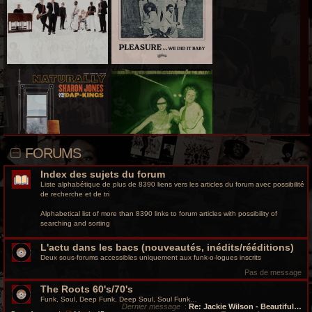
r
c
h
e
g
r
o
FORUMS
o
Index des sujets du forum
v
Liste alphabétique de plus de 8390 liens vers les articles du forum avec possibilité
de recherche et de tri
y
Alphabetical list of more than 8390 links to forum articles with possibility of
searching and sorting
L'actu dans les bacs (nouveautés, inédits/rééditions)
Deux sous-forums accessibles uniquement aux funk-o-logues inscrits
Pas de message
The Roots 60's/70's
Funk, Soul, Deep Funk, Deep Soul, Soul Funk…
Dernier message
:
Re: Jackie Wilson - Beautiful…