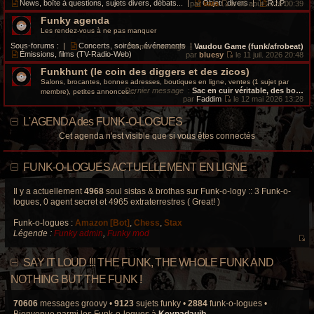
i
e
News, boîte à questions, sujets divers, débats...
|
Objets divers
|
R.I.P.
par
kata
le 06 août 2026 00:39
s
e
d
V
a
r
e
Funky agenda
o
g
m
r
i
Les rendez-vous à ne pas manquer
e
e
n
r
s
i
l
Sous-forums :
|
Concerts, soirées, événements
|
Dernier message
:
Vaudou Game (funk/afrobeat)
s
e
e
Émissions, films (TV-Radio-Web)
par
bluesy
le 11 juil. 2026 20:48
a
r
d
V
g
m
e
Funkhunt (le coin des diggers et des zicos)
o
e
e
r
i
Salons, brocantes, bonnes adresses, boutiques en ligne, ventes (1 sujet par
s
n
r
Dernier message
:
Sac en cuir véritable, des bo…
membre), petites annonces...
s
i
l
par
Faddim
le 12 mai 2026 13:28
a
e
e
V
g
r
d
o
e
L'AGENDA des FUNK-O-LOGUES
m
e
i
e
r
r
Cet agenda n'est visible que si vous êtes connectés
s
n
l
s
i
e
a
e
d
g
r
e
FUNK-O-LOGUES ACTUELLEMENT EN LIGNE
e
m
r
e
n
s
i
Il y a actuellement
4968
soul sistas & brothas sur Funk-o-logy :: 3 Funk-o-
s
e
logues, 0 agent secret et 4965 extraterrestres ( Great! )
a
r
g
m
e
Funk-o-logues :
Amazon [Bot]
,
Chess
,
Stax
e
s
Légende :
Funky admin
,
Funky mod
s
V
a
o
g
SAY IT LOUD !!! THE FUNK, THE WHOLE FUNK AND
e
i
r
NOTHING BUT THE FUNK !
l
e
70606
messages groovy •
9123
sujets funky •
2884
funk-o-logues •
d
Bienvenue parmi les Funk-o-logues à
Keypadauib
.