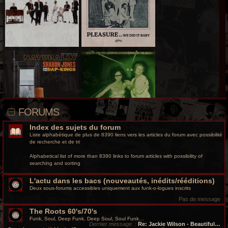
r
c
h
e
g
r
o
FORUMS
o
Index des sujets du forum
v
Liste alphabétique de plus de 8390 liens vers les articles du forum avec possibilité
de recherche et de tri
y
Alphabetical list of more than 8390 links to forum articles with possibility of
searching and sorting
L'actu dans les bacs (nouveautés, inédits/rééditions)
Deux sous-forums accessibles uniquement aux funk-o-logues inscrits
Pas de message
The Roots 60's/70's
Funk, Soul, Deep Funk, Deep Soul, Soul Funk…
Dernier message
:
Re: Jackie Wilson - Beautiful…