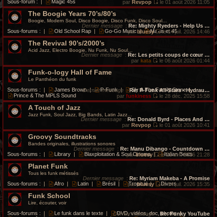
Sous-forum :
|
Magic 45s
par
Revpop
le 01 août 2026 11:05
V
The Boogie Years 70’s/80’s
o
i
Boogie, Modern Soul, Disco Boogie, Disco Funk, Disco Soul…
r
Dernier message
:
Re: Mighty Ryeders - Help Us …
l
Sous-forums :
|
Old School Rap
|
Go-Go Music
|
Maxis et 45
par
bluesy
le 14 juil. 2026 14:46
e
V
d
The Revival 90’s/2000’s
o
e
i
Acid Jazz, Electro Boogie, Nu Funk, Nu Soul…
r
r
Dernier message
:
Re: Les petits coups de cœur …
n
l
par
kata
le 06 août 2026 01:44
i
V
e
e
Funk-o-logy Hall of Fame
o
d
r
i
e
Le Panthéon du funk
m
r
r
e
l
n
Sous-forums :
|
James Brown
|
P-Funk
|
Sly & The Family Stone
|
Dernier message
:
Re: P-Funk All-Stars - Hydrau…
s
e
i
Prince & The MPLS Sound
par
funkiness
le 28 déc. 2025 15:58
s
d
e
V
a
e
r
A Touch of Jazz
o
g
r
m
i
Jazz Funk, Soul Jazz, Big Bands, Latin Jazz…
e
n
e
r
Dernier message
:
Re: Donald Byrd - Places And …
i
s
l
par
Revpop
le 01 août 2026 10:41
e
s
e
V
r
a
Groovy Soundtracks
d
o
m
g
e
i
Bandes originales, illustrations sonores
e
e
r
r
Dernier message
:
Re: Manu Dibango - Countdown …
s
n
l
Sous-forums :
|
Library
|
Blaxploitation & Soul Cinema
|
Italian Beats
par
bluesy
le 21 avr. 2026 21:28
s
i
e
V
a
e
d
Planet Funk
o
g
r
e
i
Tous les funk métissés
e
m
r
r
Dernier message
:
Re: Myriam Makeba - A Promise
e
n
l
Sous-forums :
|
Afro
|
Latin
|
Brésil
|
Tropical
|
Divers
par
bluesy
le 14 juil. 2026 15:35
s
i
e
V
s
e
d
Funk School
o
a
r
e
i
Lire, écouter, voir
g
m
r
r
e
e
n
l
Sous-forums :
|
Le funk dans le texte
|
DVD, vidéos, doc, photos
|
Dernier message
:
Re: Funky YouTube
s