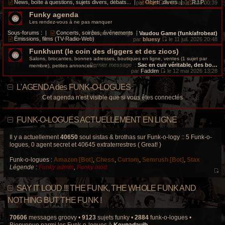
i
e
News, boîte à questions, sujets divers, débats...
|
Objets divers
|
R.I.P.
par
kata
le 06 août 2026 00:39
s
e
d
V
a
r
e
Funky agenda
o
g
m
r
i
Les rendez-vous à ne pas manquer
e
e
n
r
s
i
l
Sous-forums :
|
Concerts, soirées, événements
|
Dernier message
:
Vaudou Game (funk/afrobeat)
s
e
e
Émissions, films (TV-Radio-Web)
par
bluesy
le 11 juil. 2026 20:48
a
r
d
V
g
m
e
Funkhunt (le coin des diggers et des zicos)
o
e
e
r
i
Salons, brocantes, bonnes adresses, boutiques en ligne, ventes (1 sujet par
s
n
r
Dernier message
:
Sac en cuir véritable, des bo…
membre), petites annonces...
s
i
l
par
Faddim
le 12 mai 2026 13:28
a
e
e
V
g
r
d
o
e
L'AGENDA des FUNK-O-LOGUES
m
e
i
e
r
r
Cet agenda n'est visible que si vous êtes connectés
s
n
l
s
i
e
a
e
d
g
r
e
FUNK-O-LOGUES ACTUELLEMENT EN LIGNE
e
m
r
e
n
s
i
Il y a actuellement
40650
soul sistas & brothas sur Funk-o-logy :: 5 Funk-o-
s
e
logues, 0 agent secret et 40645 extraterrestres ( Great! )
a
r
g
m
e
Funk-o-logues :
Amazon [Bot]
,
Chess
,
Curtom
,
Semrush [Bot]
,
Stax
e
s
Légende :
Funky admin
,
Funky mod
s
V
a
o
g
SAY IT LOUD !!! THE FUNK, THE WHOLE FUNK AND
e
i
r
NOTHING BUT THE FUNK !
l
e
70606
messages groovy •
9123
sujets funky •
2884
funk-o-logues •
d
Bienvenue parmi les Funk-o-logues à
Keypadauib
.