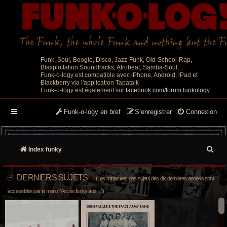
Funk, Soul, Boogie, Disco, Jazz-Funk, Old-School-Rap,
Blaxploitation Soundtracks, Afrobeat, Samba-Soul, ...
Funk-o-logy est compatible avec iPhone, Android, iPad et
Blackberry via l'application Tapatalk
Funk-o-logy est également sur
facebook.com/forum.funkology
Funk-o-logy en bref
S’enregistrer
Connexion
R
Index funky
e
DERNIERS SUJETS
(Les miniatures des sujets des dix dernières années sont
c
accessibles par le menu "Accès funky aux ...")
h
e