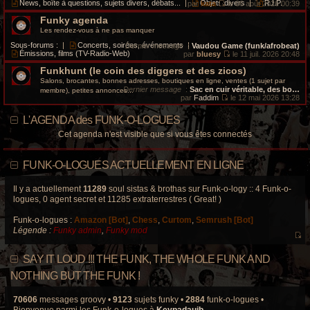
i
e
News, boîte à questions, sujets divers, débats...
|
Objets divers
|
R.I.P.
par
kata
le 06 août 2026 00:39
s
e
d
V
a
r
e
Funky agenda
o
g
m
r
i
Les rendez-vous à ne pas manquer
e
e
n
r
s
i
l
Sous-forums :
|
Concerts, soirées, événements
|
Dernier message
:
Vaudou Game (funk/afrobeat)
s
e
e
Émissions, films (TV-Radio-Web)
par
bluesy
le 11 juil. 2026 20:48
a
r
d
V
g
m
e
Funkhunt (le coin des diggers et des zicos)
o
e
e
r
i
Salons, brocantes, bonnes adresses, boutiques en ligne, ventes (1 sujet par
s
n
r
Dernier message
:
Sac en cuir véritable, des bo…
membre), petites annonces...
s
i
l
par
Faddim
le 12 mai 2026 13:28
a
e
e
V
g
r
d
o
e
L'AGENDA des FUNK-O-LOGUES
m
e
i
e
r
r
Cet agenda n'est visible que si vous êtes connectés
s
n
l
s
i
e
a
e
d
g
r
e
FUNK-O-LOGUES ACTUELLEMENT EN LIGNE
e
m
r
e
n
s
i
Il y a actuellement
11289
soul sistas & brothas sur Funk-o-logy :: 4 Funk-o-
s
e
logues, 0 agent secret et 11285 extraterrestres ( Great! )
a
r
g
m
e
Funk-o-logues :
Amazon [Bot]
,
Chess
,
Curtom
,
Semrush [Bot]
e
s
Légende :
Funky admin
,
Funky mod
s
V
a
o
g
SAY IT LOUD !!! THE FUNK, THE WHOLE FUNK AND
e
i
r
NOTHING BUT THE FUNK !
l
e
70606
messages groovy •
9123
sujets funky •
2884
funk-o-logues •
d
Bienvenue parmi les Funk-o-logues à
Keypadauib
.