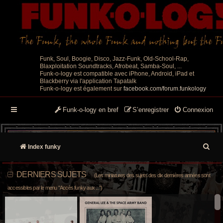
Funk, Soul, Boogie, Disco, Jazz-Funk, Old-School-Rap,
Blaxploitation Soundtracks, Afrobeat, Samba-Soul, ...
Funk-o-logy est compatible avec iPhone, Android, iPad et
Blackberry via l'application Tapatalk
Funk-o-logy est également sur
facebook.com/forum.funkology
Funk-o-logy en bref
S’enregistrer
Connexion
R
Index funky
e
DERNIERS SUJETS
(Les miniatures des sujets des dix dernières années sont
c
accessibles par le menu "Accès funky aux ...")
h
e