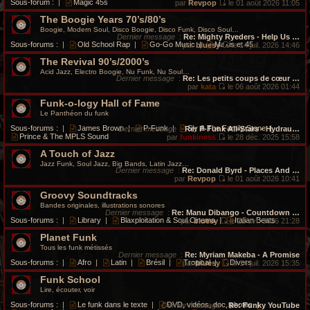
Sous-forum :
|
Magic 45s
par
Revpop
le 01 août 2026 11:05
V
The Boogie Years 70’s/80’s
o
i
Boogie, Modern Soul, Disco Boogie, Disco Funk, Disco Soul…
r
Dernier message
:
Re: Mighty Ryeders - Help Us …
l
Sous-forums :
|
Old School Rap
|
Go-Go Music
|
Maxis et 45
par
bluesy
le 14 juil. 2026 14:46
e
V
d
The Revival 90’s/2000’s
o
e
i
Acid Jazz, Electro Boogie, Nu Funk, Nu Soul…
r
r
Dernier message
:
Re: Les petits coups de cœur …
n
l
par
kata
le 06 août 2026 01:44
i
V
e
e
Funk-o-logy Hall of Fame
o
d
r
i
e
Le Panthéon du funk
m
r
r
e
l
n
Sous-forums :
|
James Brown
|
P-Funk
|
Sly & The Family Stone
|
Dernier message
:
Re: P-Funk All-Stars - Hydrau…
s
e
i
Prince & The MPLS Sound
par
funkiness
le 28 déc. 2025 15:58
s
d
e
V
a
e
r
A Touch of Jazz
o
g
r
m
i
Jazz Funk, Soul Jazz, Big Bands, Latin Jazz…
e
n
e
r
Dernier message
:
Re: Donald Byrd - Places And …
i
s
l
par
Revpop
le 01 août 2026 10:41
e
s
e
V
r
a
Groovy Soundtracks
d
o
m
g
e
i
Bandes originales, illustrations sonores
e
e
r
r
Dernier message
:
Re: Manu Dibango - Countdown …
s
n
l
Sous-forums :
|
Library
|
Blaxploitation & Soul Cinema
|
Italian Beats
par
bluesy
le 21 avr. 2026 21:28
s
i
e
V
a
e
d
Planet Funk
o
g
r
e
i
Tous les funk métissés
e
m
r
r
Dernier message
:
Re: Myriam Makeba - A Promise
e
n
l
Sous-forums :
|
Afro
|
Latin
|
Brésil
|
Tropical
|
Divers
par
bluesy
le 14 juil. 2026 15:35
s
i
e
V
s
e
d
Funk School
o
a
r
e
i
Lire, écouter, voir
g
m
r
r
e
e
n
l
Sous-forums :
|
Le funk dans le texte
|
DVD, vidéos, doc, photos
|
Dernier message
:
Re: Funky YouTube
s