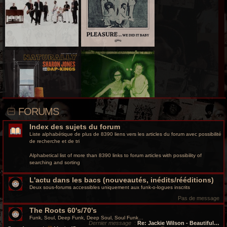
r
c
h
e
g
r
o
FORUMS
o
Index des sujets du forum
v
Liste alphabétique de plus de 8390 liens vers les articles du forum avec possibilité
de recherche et de tri
y
Alphabetical list of more than 8390 links to forum articles with possibility of
searching and sorting
L'actu dans les bacs (nouveautés, inédits/rééditions)
Deux sous-forums accessibles uniquement aux funk-o-logues inscrits
Pas de message
The Roots 60's/70's
Funk, Soul, Deep Funk, Deep Soul, Soul Funk…
Dernier message
:
Re: Jackie Wilson - Beautiful…