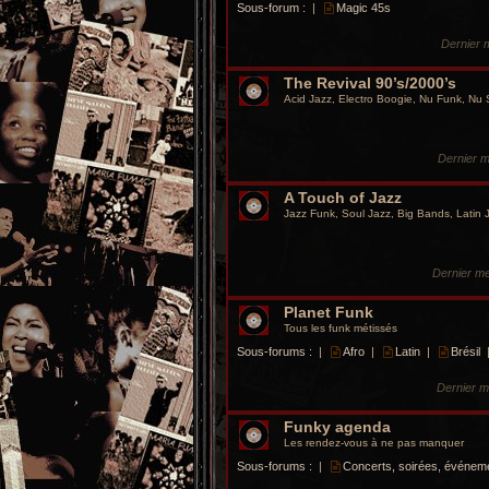
Sous-forum :
|
Magic 45s
Dernier
The Revival 90’s/2000’s
Acid Jazz, Electro Boogie, Nu Funk, Nu
Dernier 
A Touch of Jazz
Jazz Funk, Soul Jazz, Big Bands, Latin
Dernier m
Planet Funk
Tous les funk métissés
Sous-forums :
|
Afro
|
Latin
|
Brésil
Dernier 
Funky agenda
Les rendez-vous à ne pas manquer
Sous-forums :
|
Concerts, soirées, événem