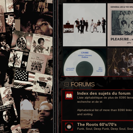
FORUMS
Index des sujets du forum
Liste alphabétique de plus de 8390 liens 
recherche et de tri
Alphabetical list of more than 8390 links t
and sorting
The Roots 60's/70's
Funk, Soul, Deep Funk, Deep Soul, So