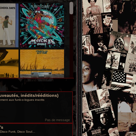
uveautés, inédits/rééditions)
ment aux funk-o-logues inscrits
Pas de message
’s
 Disco Funk, Disco Soul…