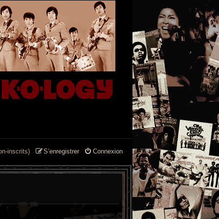
n-inscrits)
S’enregistrer
Connexion