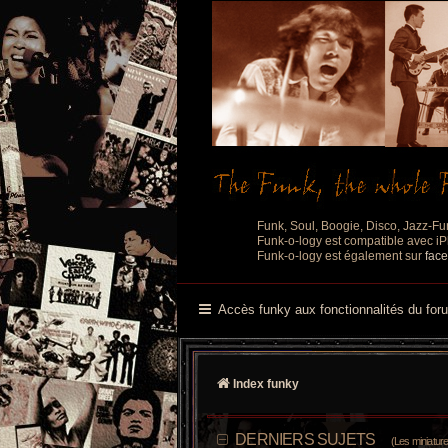
Funk, Soul, Boogie, Disco, Jazz-Fu
Funk-o-logy est compatible avec iPh
Funk-o-logy est également sur
fac
Accès funky aux fonctionnalités du for
Index funky
DERNIERS SUJETS
(Les miniatures d