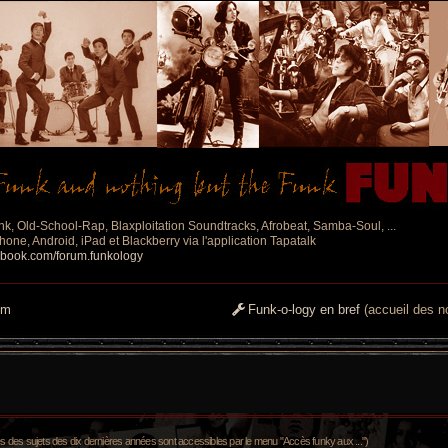
nk, Old-School-Rap, Blaxploitation Soundtracks, Afrobeat, Samba-Soul, ...
one, Android, iPad et Blackberry via l'application Tapatalk
ebook.com/forum.funkology
um
Funk-o-logy en bref
(accueil des no
es sujets des dix dernières années sont accessibles par le menu "Accès funky aux ...")