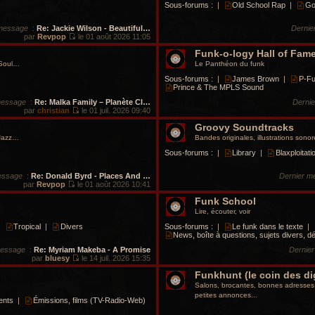
Sous-forums :
|
Old School Rap
|
Go
 message
:
Re: Jackie Wilson - Beautiful…
Dernie
par
Revpop
le 01 août 2026 11:05
V
o
Funk-o-logy Hall of Fam
i
 Soul…
Le Panthéon du funk
r
l
Sous-forums :
|
James Brown
|
P-F
e
Prince & The MPLS Sound
d
message
:
Re: Malka Family – Planète Cl…
Derni
e
par
christian
le 01 juil. 2026 09:40
r
V
n
o
Groovy Soundtracks
i
i
e
 Jazz…
Bandes originales, illustrations sonor
r
r
l
Sous-forums :
|
Library
|
Blaxploitat
m
e
e
d
s
essage
:
Re: Donald Byrd - Places And …
Dernier m
e
s
par
Revpop
le 01 août 2026 10:41
r
a
V
n
g
o
Funk School
i
e
i
e
Lire, écouter, voir
r
r
l
|
Tropical
|
Divers
Sous-forums :
|
Le funk dans le texte
|
m
e
News, boîte à questions, sujets divers, dé
e
d
s
message
:
Re: Myriam Makeba - A Promise
Dernie
e
s
par
bluesy
le 14 juil. 2026 15:35
r
a
V
n
g
o
Funkhunt (le coin des di
i
e
i
e
Salons, brocantes, bonnes adresses, 
r
r
petites annonces...
l
ents
|
Émissions, films (TV-Radio-Web)
m
e
e