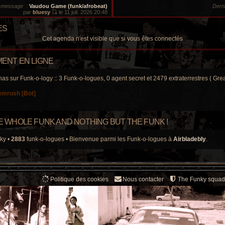
d
s
r message
:
Vaudou Game (funk/afrobeat)
Dern
e
s
par
bluesy
le 11 juil. 2026 20:48
r
a
V
n
g
o
i
e
ES
i
e
r
r
Cet agenda n'est visible que si vous êtes connectés
l
m
e
e
d
s
e
ENT EN LIGNE
s
r
a
n
g
i
has sur Funk-o-logy :: 3 Funk-o-logues, 0 agent secret et 2479 extraterrestres ( Grea
e
e
r
emrush [Bot]
m
e
s
s
a
THE WHOLE FUNK AND NOTHING BUT THE FUNK !
g
e
ky •
2883
funk-o-logues • Bienvenue parmi les Funk-o-logues à
Airbladebly
.
Politique des cookies
Nous contacter
The Funky squad