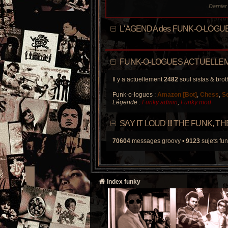
Dernie
L'AGENDA des FUNK-O-LOGU
FUNK-O-LOGUES ACTUELLEM
Il y a actuellement
2482
soul sistas & brot
Funk-o-logues :
Amazon [Bot]
,
Chess
,
S
Légende :
Funky admin
,
Funky mod
SAY IT LOUD !!! THE FUNK, 
70604
messages groovy •
9123
sujets fun
Index funky