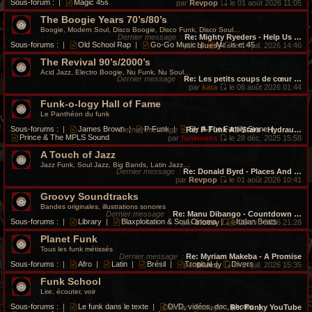
Sous-forum :
|
Magic 45s
par
Revpop
le 01 août 2026 11:05
V
The Boogie Years 70’s/80’s
o
i
Boogie, Modern Soul, Disco Boogie, Disco Funk, Disco Soul…
r
Dernier message
:
Re: Mighty Ryeders - Help Us …
l
Sous-forums :
|
Old School Rap
|
Go-Go Music
|
Maxis et 45
par
bluesy
le 14 juil. 2026 14:46
e
V
d
The Revival 90’s/2000’s
o
e
i
Acid Jazz, Electro Boogie, Nu Funk, Nu Soul…
r
r
Dernier message
:
Re: Les petits coups de cœur …
n
l
par
kata
le 06 août 2026 01:44
i
V
e
e
Funk-o-logy Hall of Fame
o
d
r
i
e
Le Panthéon du funk
m
r
r
e
l
n
Sous-forums :
|
James Brown
|
P-Funk
|
Sly & The Family Stone
|
Dernier message
:
Re: P-Funk All-Stars - Hydrau…
s
e
i
Prince & The MPLS Sound
par
funkiness
le 28 déc. 2025 15:58
s
d
e
V
a
e
r
A Touch of Jazz
o
g
r
m
i
Jazz Funk, Soul Jazz, Big Bands, Latin Jazz…
e
n
e
r
Dernier message
:
Re: Donald Byrd - Places And …
i
s
l
par
Revpop
le 01 août 2026 10:41
e
s
e
V
r
a
Groovy Soundtracks
d
o
m
g
e
i
Bandes originales, illustrations sonores
e
e
r
r
Dernier message
:
Re: Manu Dibango - Countdown …
s
n
l
Sous-forums :
|
Library
|
Blaxploitation & Soul Cinema
|
Italian Beats
par
bluesy
le 21 avr. 2026 21:28
s
i
e
V
a
e
d
Planet Funk
o
g
r
e
i
Tous les funk métissés
e
m
r
r
Dernier message
:
Re: Myriam Makeba - A Promise
e
n
l
Sous-forums :
|
Afro
|
Latin
|
Brésil
|
Tropical
|
Divers
par
bluesy
le 14 juil. 2026 15:35
s
i
e
V
s
e
d
Funk School
o
a
r
e
i
Lire, écouter, voir
g
m
r
r
e
e
n
l
Sous-forums :
|
Le funk dans le texte
|
DVD, vidéos, doc, photos
|
Dernier message
:
Re: Funky YouTube
s