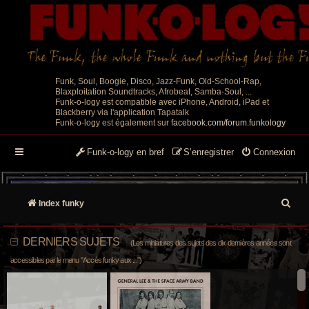
Funk, Soul, Boogie, Disco, Jazz-Funk, Old-School-Rap,
Blaxploitation Soundtracks, Afrobeat, Samba-Soul, ...
Funk-o-logy est compatible avec iPhone, Android, iPad et
Blackberry via l'application Tapatalk
Funk-o-logy est également sur
facebook.com/forum.funkology
Funk-o-logy en bref
S’enregistrer
Connexion
R
Index funky
e
DERNIERS SUJETS
(Les miniatures des sujets des dix dernières années sont
c
accessibles par le menu "Accès funky aux ...")
h
e