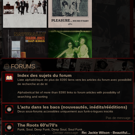
r
c
h
e
g
r
o
FORUMS
o
Index des sujets du forum
v
Liste alphabétique de plus de 8390 liens vers les articles du forum avec possibilité
de recherche et de tri
y
Alphabetical list of more than 8390 links to forum articles with possibility of
searching and sorting
L'actu dans les bacs (nouveautés, inédits/rééditions)
Deux sous-forums accessibles uniquement aux funk-o-logues inscrits
Pas de message
The Roots 60's/70's
Funk, Soul, Deep Funk, Deep Soul, Soul Funk…
Dernier message
:
Re: Jackie Wilson - Beautiful…