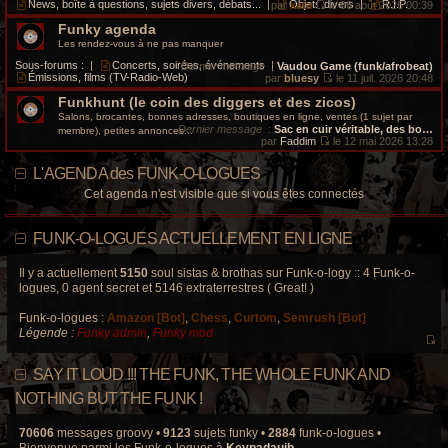
i
e
News, boîte à questions, sujets divers, débats...
|
Objets divers
|
R.I.P.
par
kata
le 06 août 2026 00:39
s
e
d
V
a
r
e
Funky agenda
o
g
m
r
i
Les rendez-vous à ne pas manquer
e
e
n
r
s
i
l
Sous-forums :
|
Concerts, soirées, événements
|
Dernier message
:
Vaudou Game (funk/afrobeat)
s
e
e
Émissions, films (TV-Radio-Web)
par
bluesy
le 11 juil. 2026 20:48
a
r
d
V
g
m
e
Funkhunt (le coin des diggers et des zicos)
o
e
e
r
i
Salons, brocantes, bonnes adresses, boutiques en ligne, ventes (1 sujet par
s
n
r
Dernier message
:
Sac en cuir véritable, des bo…
membre), petites annonces...
s
i
l
par
Faddim
le 12 mai 2026 13:28
a
e
e
V
g
r
d
o
e
L'AGENDA des FUNK-O-LOGUES
m
e
i
e
r
r
Cet agenda n'est visible que si vous êtes connectés
s
n
l
s
i
e
a
e
d
g
r
e
FUNK-O-LOGUES ACTUELLEMENT EN LIGNE
e
m
r
e
n
s
i
Il y a actuellement
5150
soul sistas & brothas sur Funk-o-logy :: 4 Funk-o-
s
e
logues, 0 agent secret et 5146 extraterrestres ( Great! )
a
r
g
m
e
Funk-o-logues :
Amazon [Bot]
,
Chess
,
Curtom
,
Semrush [Bot]
e
s
Légende :
Funky admin
,
Funky mod
s
V
a
o
g
SAY IT LOUD !!! THE FUNK, THE WHOLE FUNK AND
e
i
r
NOTHING BUT THE FUNK !
l
e
70606
messages groovy •
9123
sujets funky •
2884
funk-o-logues •
d
Bienvenue parmi les Funk-o-logues à
Keypadauib
.