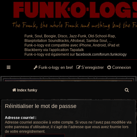
Funk, Soul, Boogie, Disco, Jazz-Funk, Old-School-Rap,
Blaxploitation Soundtracks, Afrobeat, Samba-Soul, ...
Funk-o-logy est compatible avec iPhone, Android, iPad et
Blackberry via l'application Tapatalk
Funk-o-logy est également sur
facebook.com/forum.funkology
Funk-o-logy en bref
S’enregistrer
Connexion
R
Index funky
e
Réinitialiser le mot de passse
c
Adresse courriel :
h
Adresse courriel associée à votre compte. Si vous ne l’avez pas modifiée via
votre panneau d’utilisateur, il s’agit de l’adresse que vous avez fournie lors
e
de votre enregistrement.