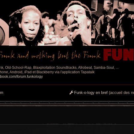
nk, Old-School-Rap, Blaxploitation Soundtracks, Afrobeat, Samba-Soul, ...
one, Android, iPad et Blackberry via l'application Tapatalk
ebook.com/forum.funkology
um
Funk-o-logy en bref
(accueil des no