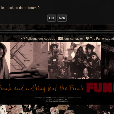
s les cookies de ce forum ?
Politique des cookies
Nous contacter
The Funky squad
Développé par
phpBB
® Forum Software © phpBB Limited
Traduit par
phpBB-fr.com
Confidentialité
|
Conditions