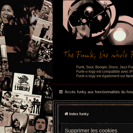
Funk, Soul, Boogie, Disco, Jazz-Fu
Funk-o-logy est compatible avec iPh
Funk-o-logy est également sur
fac
Accès funky aux fonctionnalités du for
Index funky
Supprimer les cookies