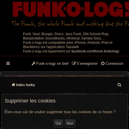
Funk, Soul, Boogie, Disco, Jazz-Funk, Old-School-Rap,
Blaxploitation Soundtracks, Afrobeat, Samba-Soul, ...
Funk-o-logy est compatible avec iPhone, Android, iPad et
Blackberry via l'application Tapatalk
Funk-o-logy est également sur
facebook.com/forum.funkology
Funk-o-logy en bref
S’enregistrer
Connexion
R
Index funky
e
Supprimer les cookies
c
Êtes-vous sûr de vouloir supprimer tous les cookies de ce forum ?
h
e