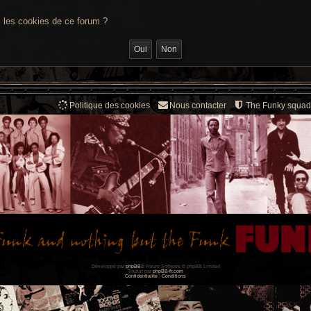
s les cookies de ce forum ?
Politique des cookies
Nous contacter
The Funky squad
Développé par
phpBB
® Forum Software © phpBB Limited
Traduit par
phpBB-fr.com
Confidentialité
|
Conditions