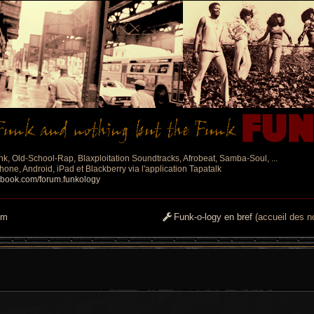
nk, Old-School-Rap, Blaxploitation Soundtracks, Afrobeat, Samba-Soul, ...
one, Android, iPad et Blackberry via l'application Tapatalk
ebook.com/forum.funkology
um
Funk-o-logy en bref
(accueil des no