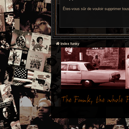
Êtes-vous sûr de vouloir supprimer tou
Index funky