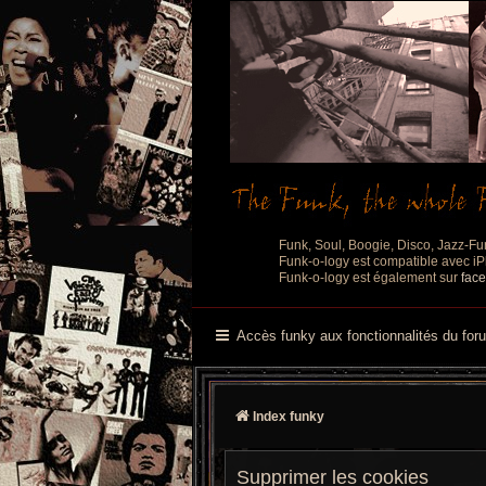
Funk, Soul, Boogie, Disco, Jazz-Fu
Funk-o-logy est compatible avec iPh
Funk-o-logy est également sur
fac
Accès funky aux fonctionnalités du for
Index funky
Supprimer les cookies