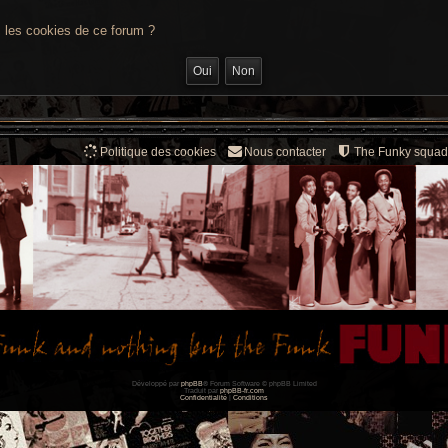
s les cookies de ce forum ?
Politique des cookies
Nous contacter
The Funky squad
Développé par
phpBB
® Forum Software © phpBB Limited
Traduit par
phpBB-fr.com
Confidentialité
|
Conditions