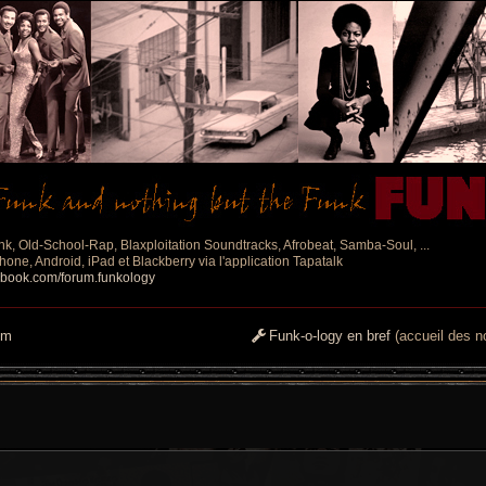
nk, Old-School-Rap, Blaxploitation Soundtracks, Afrobeat, Samba-Soul, ...
one, Android, iPad et Blackberry via l'application Tapatalk
ebook.com/forum.funkology
um
Funk-o-logy en bref
(accueil des no