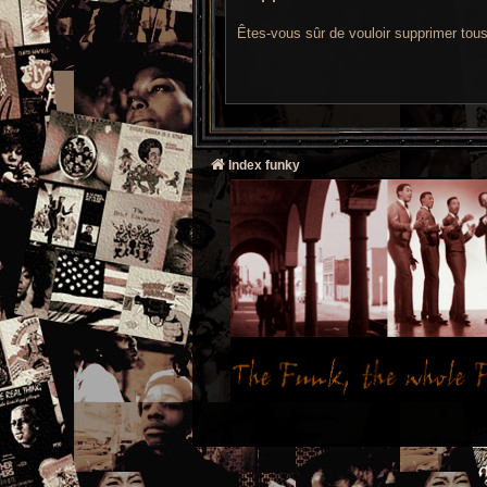
Êtes-vous sûr de vouloir supprimer tou
Index funky