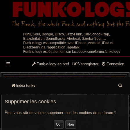
Funk, Soul, Boogie, Disco, Jazz-Funk, Old-School-Rap,
Blaxploitation Soundtracks, Afrobeat, Samba-Soul, ...
Funk-o-logy est compatible avec iPhone, Android, iPad et
Blackberry via l'application Tapatalk
Funk-o-logy est également sur
facebook.com/forum.funkology
Funk-o-logy en bref
S’enregistrer
Connexion
R
Index funky
e
Supprimer les cookies
c
Êtes-vous sûr de vouloir supprimer tous les cookies de ce forum ?
h
e