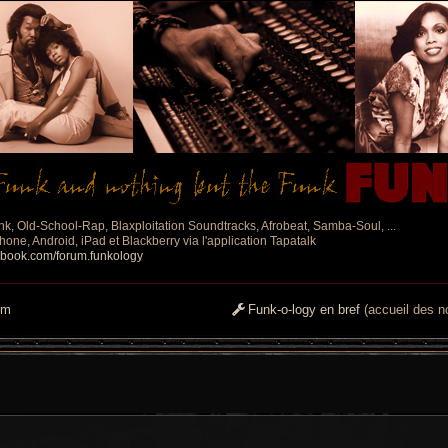
nk, Old-School-Rap, Blaxploitation Soundtracks, Afrobeat, Samba-Soul, ...
one, Android, iPad et Blackberry via l'application Tapatalk
ebook.com/forum.funkology
um
Funk-o-logy en bref
(accueil des no