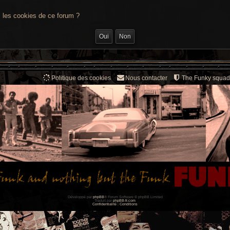
s les cookies de ce forum ?
Politique des cookies
Nous contacter
The Funky squad
Développé par
phpBB
® Forum Software © phpBB Limited
Traduit par
phpBB-fr.com
Confidentialité
|
Conditions