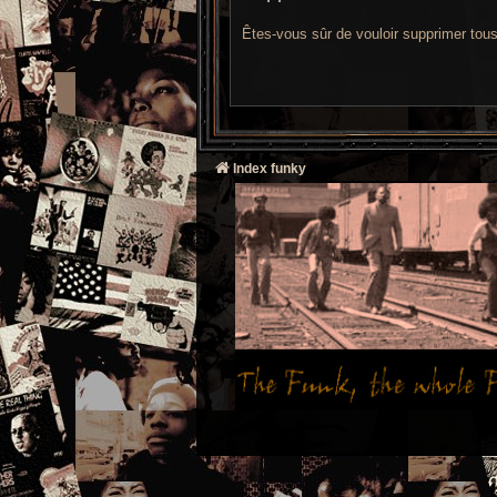
Êtes-vous sûr de vouloir supprimer tou
Index funky