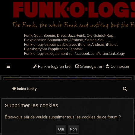
Funk, Soul, Boogie, Disco, Jazz-Funk, Old-School-Rap,
Blaxploitation Soundtracks, Afrobeat, Samba-Soul, ...
Funk-o-logy est compatible avec iPhone, Android, iPad et
Blackberry via l'application Tapatalk
Funk-o-logy est également sur
facebook.com/forum.funkology
Funk-o-logy en bref
S’enregistrer
Connexion
R
Index funky
e
Supprimer les cookies
c
Êtes-vous sûr de vouloir supprimer tous les cookies de ce forum ?
h
e