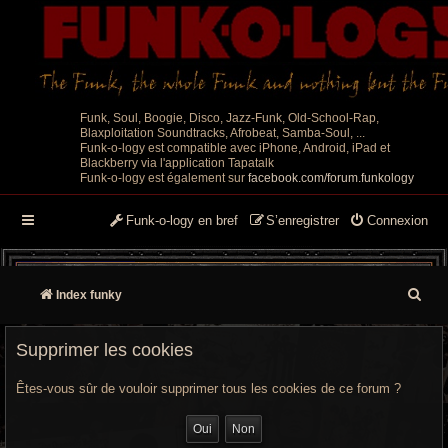
Funk, Soul, Boogie, Disco, Jazz-Funk, Old-School-Rap,
Blaxploitation Soundtracks, Afrobeat, Samba-Soul, ...
Funk-o-logy est compatible avec iPhone, Android, iPad et
Blackberry via l'application Tapatalk
Funk-o-logy est également sur
facebook.com/forum.funkology
Funk-o-logy en bref
S’enregistrer
Connexion
R
Index funky
e
Supprimer les cookies
c
Êtes-vous sûr de vouloir supprimer tous les cookies de ce forum ?
h
e