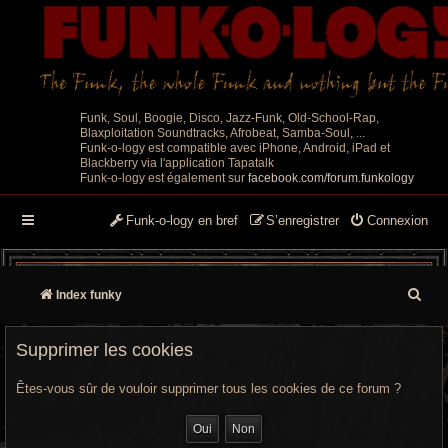
Funk, Soul, Boogie, Disco, Jazz-Funk, Old-School-Rap,
Blaxploitation Soundtracks, Afrobeat, Samba-Soul, ...
Funk-o-logy est compatible avec iPhone, Android, iPad et
Blackberry via l'application Tapatalk
Funk-o-logy est également sur
facebook.com/forum.funkology
Funk-o-logy en bref
S’enregistrer
Connexion
R
Index funky
e
Supprimer les cookies
c
Êtes-vous sûr de vouloir supprimer tous les cookies de ce forum ?
h
e